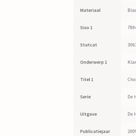
Materiaal
Bla
Siso 1
789
Statcat
306
Onderwerp 1
Kla
Titel 1
Cho
Serie
De H
Uitgave
De 
Publicatiejaar
200