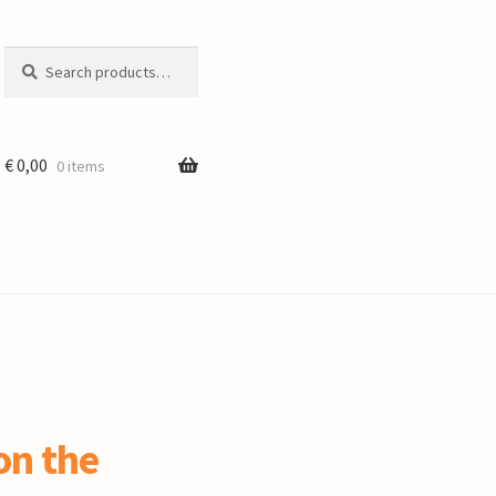
Search
Search
for:
€
0,00
0 items
on the