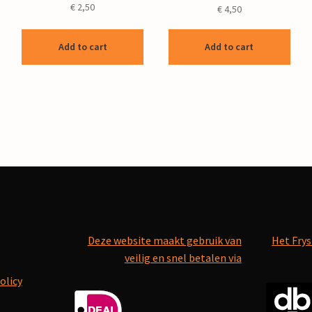
€
2,50
€
4,50
Add to cart
Add to cart
Deze website maakt gebruik van
Het Frys
veilig en snel betalen via
olicy