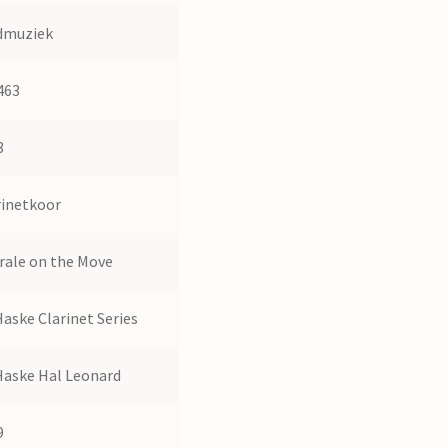
dmuziek
463
3
rinetkoor
rale on the Move
aske Clarinet Series
Haske Hal Leonard
9