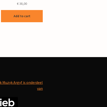
€
38,00
Add to cart
k Muzyk Argyf is onderdeel
van