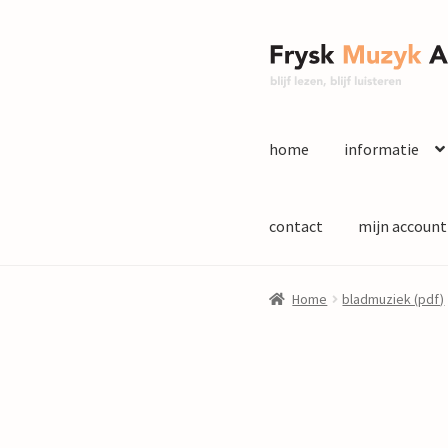
Ga
Ga
door
naar
naar
de
navigatie
inhoud
home
informatie
contact
mijn account
Home
bladmuziek (pdf)