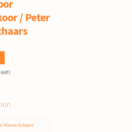
oor
koor / Peter
chaars
 (pdf)
tion
er Kleine Schaars