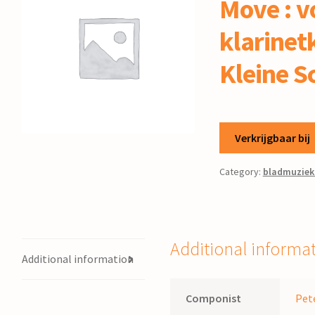
Move : v
klarinet
Kleine S
Verkrijgbaar bij
Category:
bladmuziek
Additional informa
Additional information
Componist
Pet