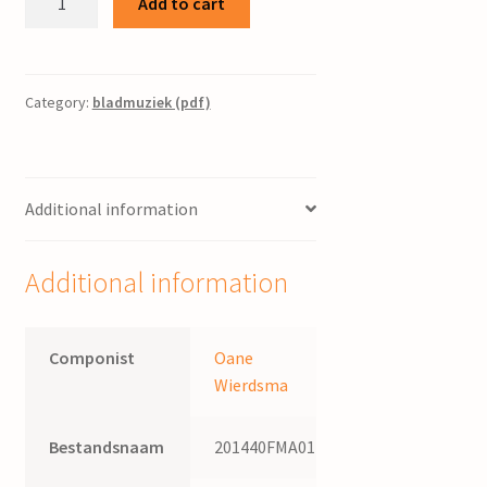
Add to cart
Triptych
:
voor
gemengd
Category:
bladmuziek (pdf)
koor,
orgel,
2
Additional information
trompetten
en
3
Additional information
trombones
/
Olivier
Componist
Oane
Whittier
Wierdsma
(pseudoniem
van
Bestandsnaam
201440FMA011
Oane
Wierdsma)