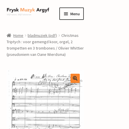
Ga
Ga
Menu
door
naar
naar
de
home
navigatie
inhoud
Home
bladmuziek (pdf)
Christmas
Submenu
Triptych : voor gemengd koor, orgel, 2
informatie
trompetten en 3 trombones / Olivier Whittier
uitvouwen
(pseudoniem van Oane Wierdsma)
Submenu
winkel
uitvouwen
Componisten
nieuws
events
contact