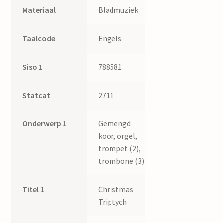
quantity
Materiaal
Bladmuziek
Taalcode
Engels
Siso 1
788581
Statcat
2711
Onderwerp 1
Gemengd
koor, orgel,
trompet (2),
trombone (3)
Titel 1
Christmas
Triptych