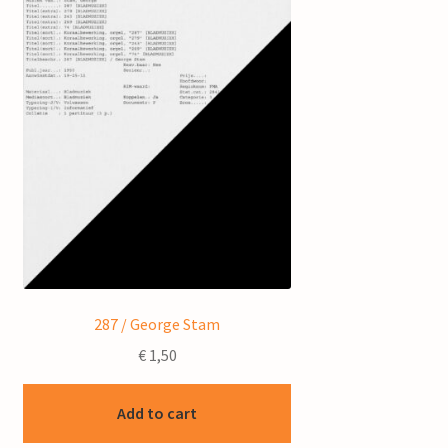
287 / George Stam
€
1,50
Add to cart