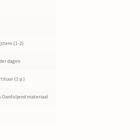
8
0
stem (1-2)
der dagen
tituur (1 p.)
 Oanfoljend materiaal
7