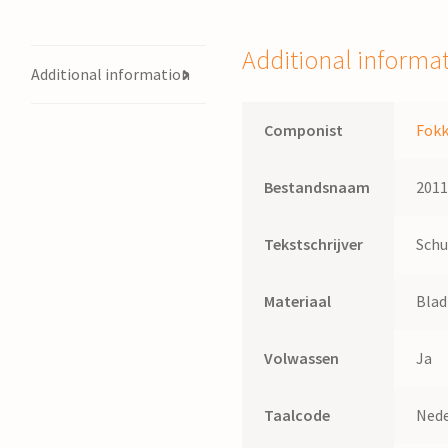
de
Vries
Additional informa
;
Additional information
tekst:
Nick
Componist
Fokk
Schuman
quantity
Bestandsnaam
201
Tekstschrijver
Schu
Materiaal
Bla
Volwassen
Ja
Taalcode
Nede