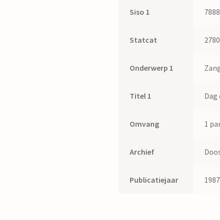
Siso 1
788
Statcat
278
Onderwerp 1
Zang
Titel 1
Dag 
Omvang
1 par
Archief
Doos
Publicatiejaar
198