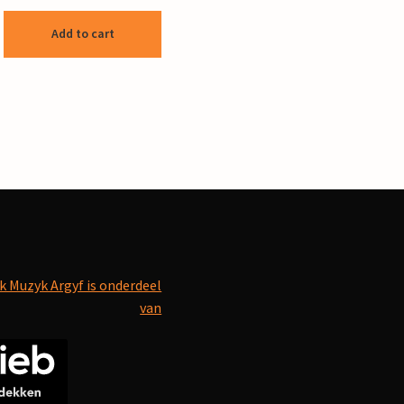
Add to cart
k Muzyk Argyf is onderdeel
van