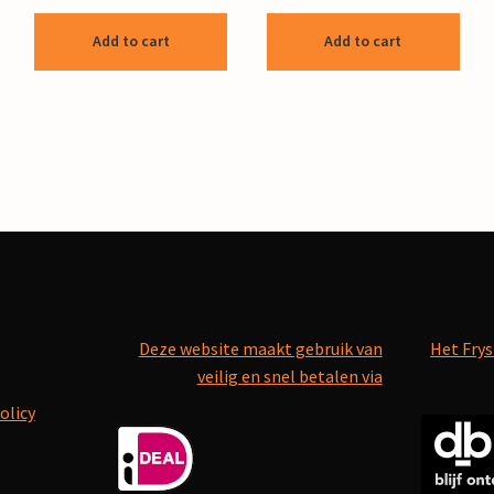
Add to cart
Add to cart
Deze website maakt gebruik van
Het Frys
veilig en snel betalen via
olicy