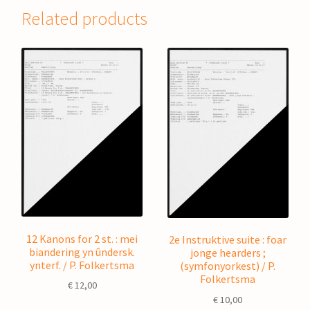
Related products
12 Kanons for 2 st. : mei
2e Instruktive suite : foar
biandering yn ûndersk.
jonge hearders ;
ynterf. / P. Folkertsma
(symfonyorkest) / P.
Folkertsma
€
12,00
€
10,00