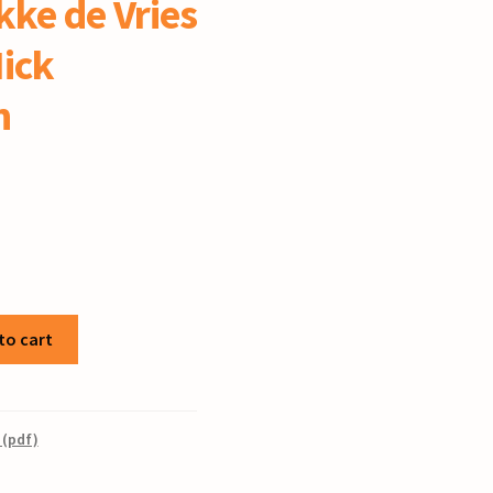
kke de Vries
Nick
n
to cart
 (pdf)