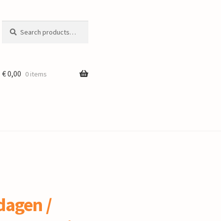
Search
Search
for:
€
0,00
0 items
dagen /