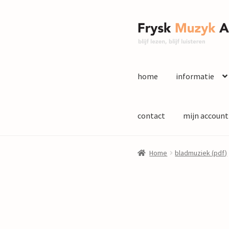
Ga
Ga
door
naar
naar
de
navigatie
inhoud
home
informatie
contact
mijn account
Home
bladmuziek (pdf)