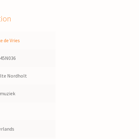
tion
e de Vries
145N036
lte Nordholt
dmuziek
rlands