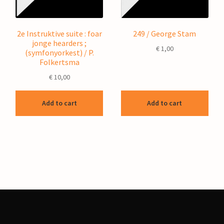
2e Instruktive suite : foar
249 / George Stam
jonge hearders ;
€
1,00
(symfonyorkest) / P.
Folkertsma
€
10,00
Add to cart
Add to cart