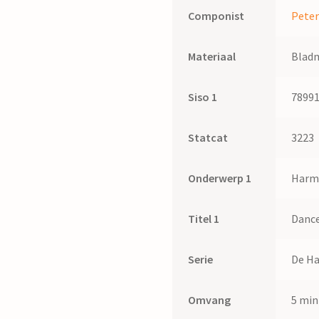
Componist
Peter
Materiaal
Blad
Siso 1
7899
Statcat
3223
Onderwerp 1
Harmo
Titel 1
Dance
Serie
De Ha
Omvang
5 min 