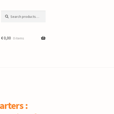
Search
Search
for:
€
0,00
0 items
arters :