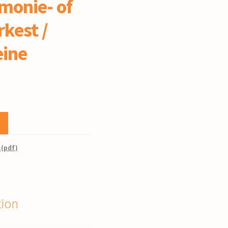
monie- of
rkest /
eine
 (pdf)
tion