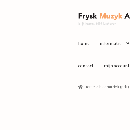
Ga
Ga
door
naar
naar
de
navigatie
inhoud
home
informatie
contact
mijn account
Home
bladmuziek (pdf)