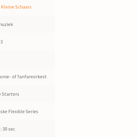
 Kleine Schaars
muziek
13
nie- of fanfareorkest
 Starters
ske Flexible Series
: 30 sec