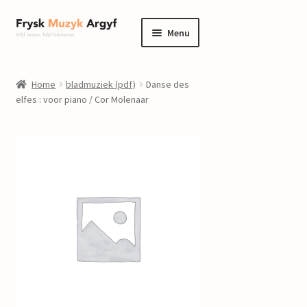
Ga
Ga
Menu
door
naar
naar
de
home
navigatie
inhoud
Home
bladmuziek (pdf)
Danse des
Submenu
elfes : voor piano / Cor Molenaar
informatie
uitvouwen
Submenu
winkel
uitvouwen
Componisten
nieuws
events
contact