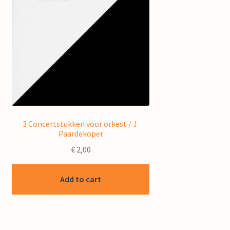
3 Concertstukken voor orkest / J.
Paardekoper
€
2,00
Add to cart