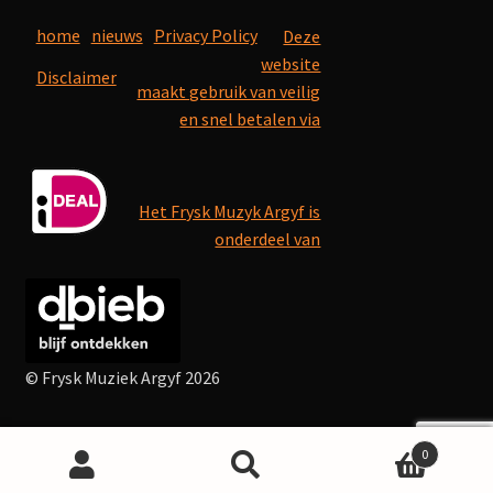
home
nieuws
Privacy Policy
Deze
website
Disclaimer
maakt gebruik van veilig
en snel betalen via
Het Frysk Muzyk Argyf is
onderdeel van
© Frysk Muziek Argyf 2026
0
Search
Search