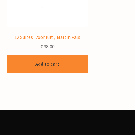
12 Suites : voor luit / Martin Pals
€
38,00
Add to cart