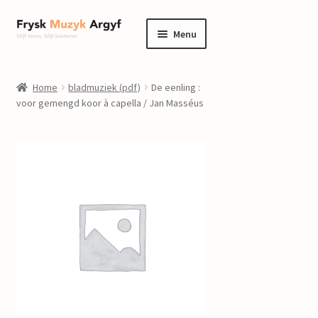
Ga
Ga
Menu
door
naar
naar
de
home
navigatie
inhoud
Home
bladmuziek (pdf)
De eenling :
Submenu
voor gemengd koor à capella / Jan Masséus
informatie
uitvouwen
Submenu
winkel
uitvouwen
Componisten
nieuws
events
contact