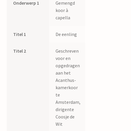
Onderwerp 1
Gemengd
koor à
capella
Titel 1
De eenling
Titel 2
Geschreven
voor en
opgedragen
aan het
Acanthus-
kamerkoor
te
Amsterdam,
dirigente
Coosje de
Wit