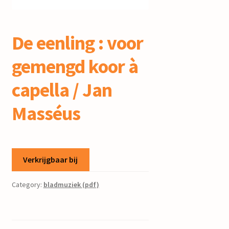
mijn account
De eenling : voor
gemengd koor à
capella / Jan
Masséus
Verkrijgbaar bij
Category:
bladmuziek (pdf)