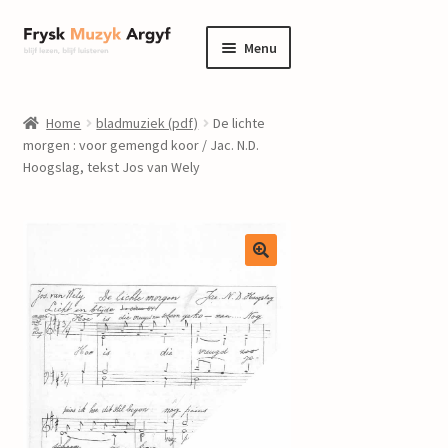
Ga
Ga
Menu
door
naar
naar
de
home
navigatie
inhoud
Home
bladmuziek (pdf)
De lichte
Submenu
morgen : voor gemengd koor / Jac. N.D.
informatie
Hoogslag, tekst Jos van Wely
uitvouwen
Submenu
winkel
uitvouwen
Componisten
nieuws
events
contact