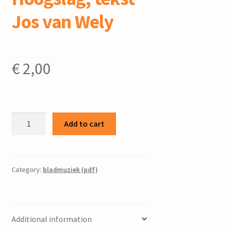
Jos van Wely
€
2,00
De
Add to cart
lichte
morgen
:
voor
Category:
bladmuziek (pdf)
gemengd
koor
/
Additional information
Jac.