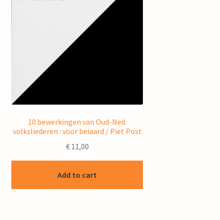
10 bewerkingen van Oud-Ned.
volksliederen : voor beiaard / Piet Post
€
11,00
Add to cart