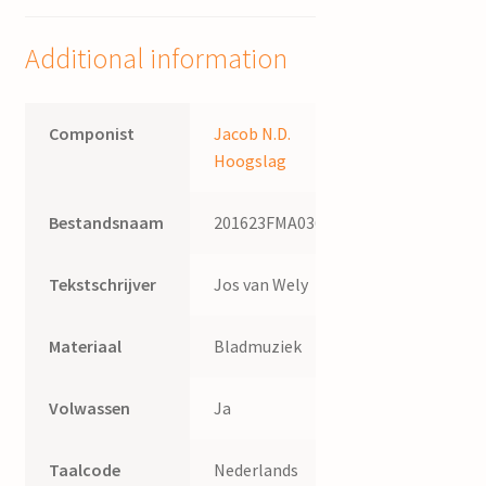
N.D.
Hoogslag,
Additional information
tekst
Jos
van
Componist
Jacob N.D.
Wely
Hoogslag
quantity
Bestandsnaam
201623FMA036
Tekstschrijver
Jos van Wely
Materiaal
Bladmuziek
Volwassen
Ja
Taalcode
Nederlands