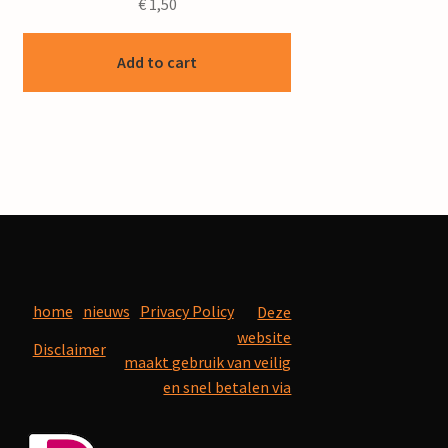
€
1,50
Add to cart
home
nieuws
Privacy Policy
Deze
website
Disclaimer
maakt gebruik van veilig
en snel betalen via