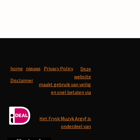
home
nieuws
Privacy Policy
Deze
website
Disclaimer
maakt gebruik van veilig
en snel betalen via
Het Frysk Muzyk Argyf is
onderdeel van