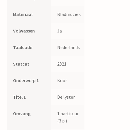
Materiaal
Bladmuziek
Volwassen
Ja
Taalcode
Nederlands
Statcat
2821
Onderwerp 1
Koor
Titel 1
De lyster
Omvang
1 partituur
(3 p.)