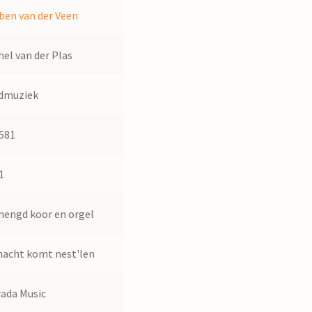
ben van der Veen
hel van der Plas
dmuziek
581
1
engd koor en orgel
nacht komt nest'len
rada Music