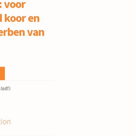
: voor
 koor en
Gerben van
 (pdf)
tion