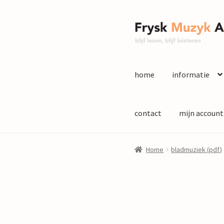
Ga
Ga
door
naar
naar
de
navigatie
inhoud
home
informatie
contact
mijn account
Home
bladmuziek (pdf)