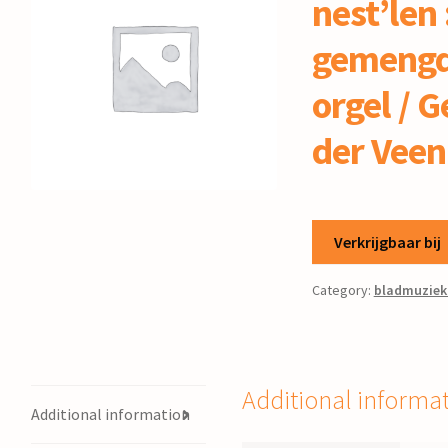
nest’len 
gemengd
orgel / 
der Veen
Verkrijgbaar bij
Category:
bladmuziek
Additional informa
Additional information