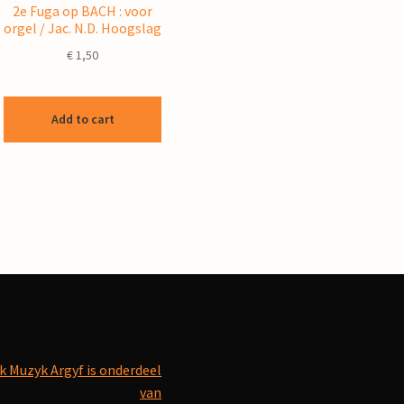
2e Fuga op BACH : voor
orgel / Jac. N.D. Hoogslag
€
1,50
Add to cart
k Muzyk Argyf is onderdeel
van