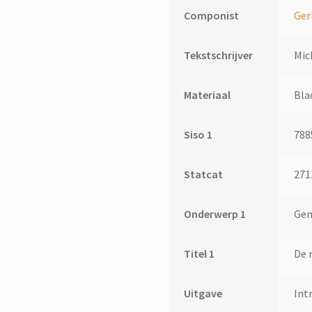
Componist
Ger
Tekstschrijver
Mic
Materiaal
Bla
Siso 1
788
Statcat
271
Onderwerp 1
Gem
Titel 1
De 
Uitgave
Int