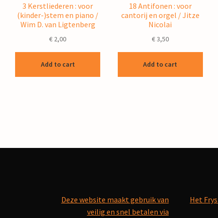
3 Kerstliederen : voor
18 Antifonen : voor
(kinder-)stem en piano /
cantorij en orgel / Jitze
Wim D. van Ligtenberg
Nicolai
€
2,00
€
3,50
Add to cart
Add to cart
Deze website maakt gebruik van
Het Frys
veilig en snel betalen via