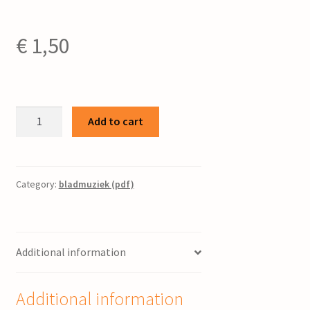
€
1,50
De
Add to cart
pylger
/
Bernard
Smilde
Category:
bladmuziek (pdf)
/
tekst:
Gerben
Additional information
Brouwer
quantity
Additional information