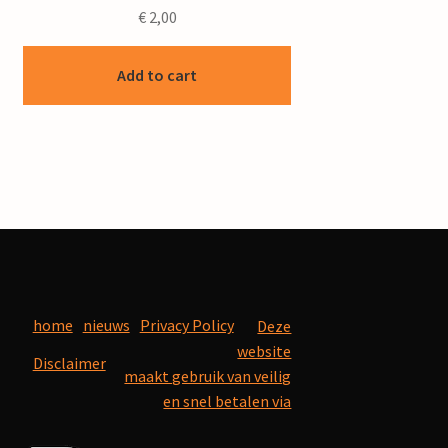
€
2,00
Add to cart
home
nieuws
Privacy Policy
Deze
website
Disclaimer
maakt gebruik van veilig
en snel betalen via