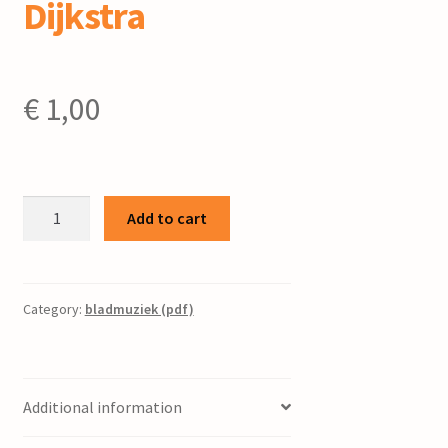
Dijkstra
€
1,00
De
Add to cart
tsjerne
/
Paulus
Folkertsma
Category:
bladmuziek (pdf)
;
tekst
Waling
Additional information
Dijkstra
quantity