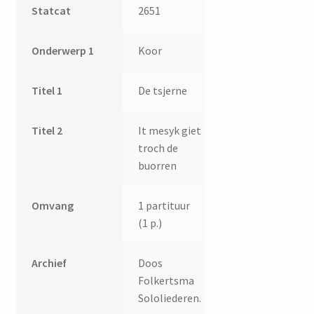
Statcat
2651
Onderwerp 1
Koor
Titel 1
De tsjerne
Titel 2
It mesyk giet
troch de
buorren
Omvang
1 partituur
(1 p.)
Archief
Doos
Folkertsma
Sololiederen.