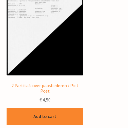
2 Partita’s over paasliederen / Piet
Post
€
4,50
Add to cart