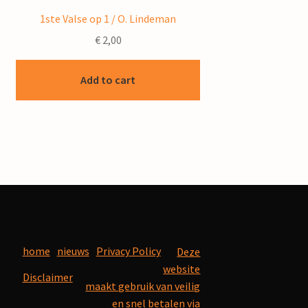
1ste Valse op 1 / O. Lindeman
€
2,00
Add to cart
home
nieuws
Privacy Policy
Deze
website
Disclaimer
maakt gebruik van veilig
en snel betalen via