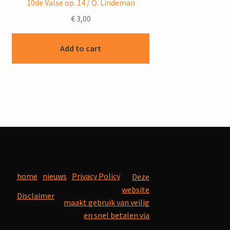
10de Valse op. 14 / O. Lindeman
€
3,00
Add to cart
home
nieuws
Privacy Policy
Deze
website
Disclaimer
maakt gebruik van veilig
en snel betalen via