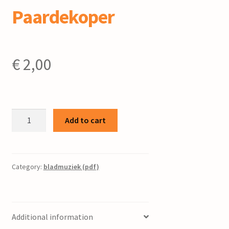
Paardekoper
€
2,00
De
Add to cart
zee
/
R.
Schumann
Category:
bladmuziek (pdf)
;
instr.
J.
Additional information
Paardekoper