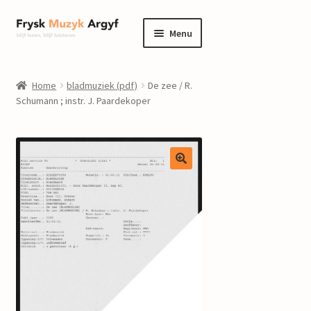
Ga
Ga
Menu
door
naar
naar
de
home
navigatie
inhoud
Home
bladmuziek (pdf)
De zee / R.
Submenu
Schumann ; instr. J. Paardekoper
informatie
uitvouwen
Submenu
winkel
uitvouwen
Componisten
nieuws
events
contact