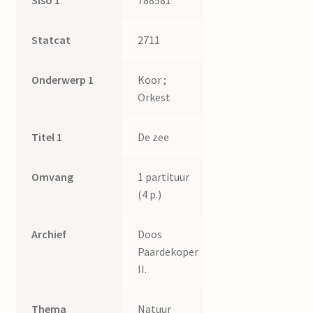
Siso 1
788581
Statcat
2711
Onderwerp 1
Koor ;
Orkest
Titel 1
De zee
Omvang
1 partituur
(4 p.)
Archief
Doos
Paardekoper
II.
Thema
Natuur