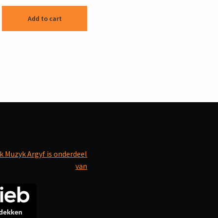
Add to cart
k Muzyk Argyf is onderdeel
van