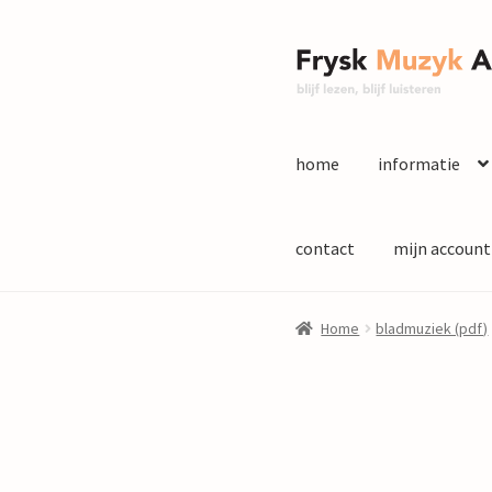
Ga
Ga
door
naar
naar
de
navigatie
inhoud
home
informatie
contact
mijn account
Home
bladmuziek (pdf)