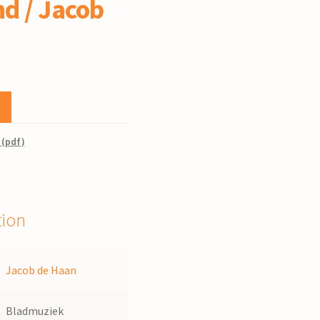
d / Jacob
 (pdf)
tion
Jacob de Haan
Bladmuziek