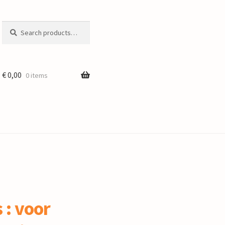
Search
Search
for:
€
0,00
0 items
 : voor