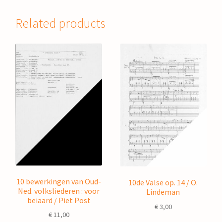
Related products
10 bewerkingen van Oud-
10de Valse op. 14 / O.
Ned. volksliederen : voor
Lindeman
beiaard / Piet Post
€
3,00
€
11,00