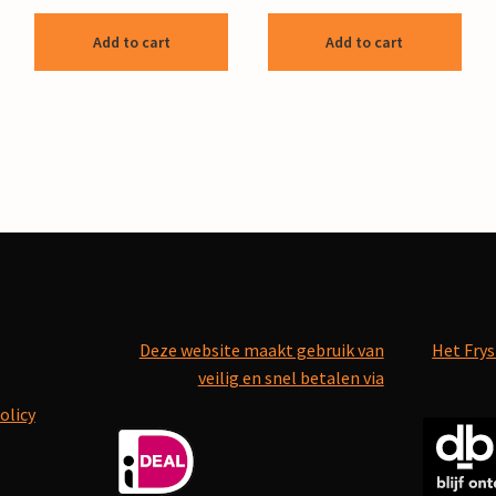
Add to cart
Add to cart
Deze website maakt gebruik van
Het Frys
veilig en snel betalen via
olicy