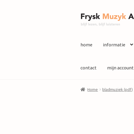
Ga
Ga
door
naar
naar
de
navigatie
inhoud
home
informatie
contact
mijn account
Home
bladmuziek (pdf)