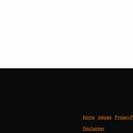
home
nieuws
Privacy P
Disclaimer