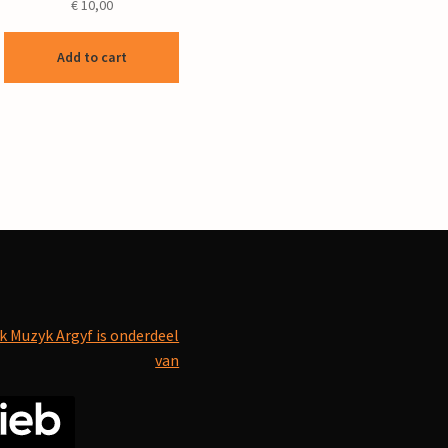
€
10,00
Add to cart
k Muzyk Argyf is onderdeel
van