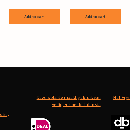
Add to cart
Add to cart
Deze website maakt gebruik van
Het Frys
veilig en snel betalen via
olicy