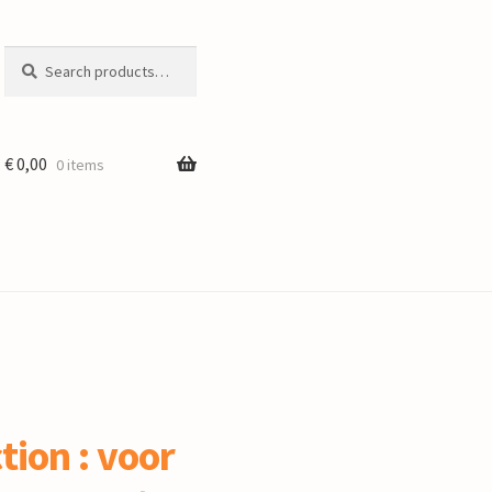
Search
Search
for:
€
0,00
0 items
tion : voor