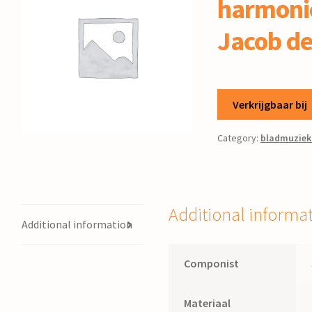
harmonie
Jacob d
Verkrijgbaar bij
Category:
bladmuziek
Additional informa
Additional information
Componist
Materiaal