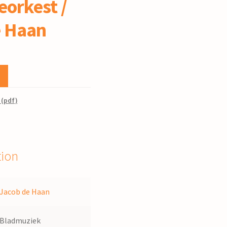
orkest /
e Haan
 (pdf)
tion
Jacob de Haan
Bladmuziek