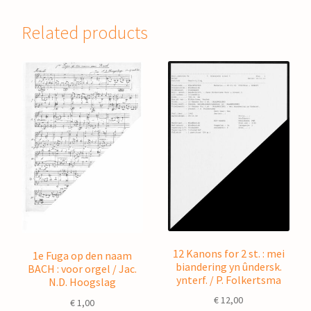
Related products
12 Kanons for 2 st. : mei
1e Fuga op den naam
biandering yn ûndersk.
BACH : voor orgel / Jac.
ynterf. / P. Folkertsma
N.D. Hoogslag
€
12,00
€
1,00