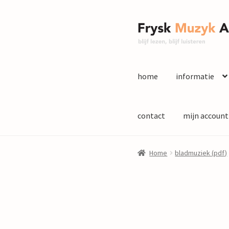
Ga
Ga
door
naar
naar
de
navigatie
inhoud
home
informatie
contact
mijn account
Home
bladmuziek (pdf)