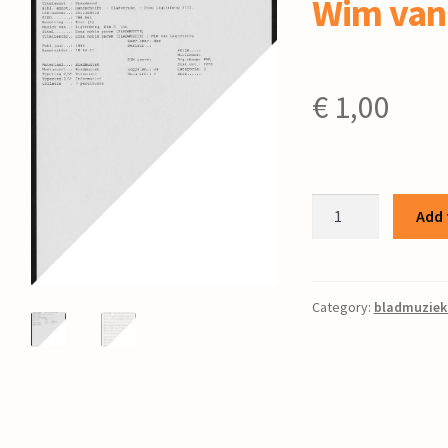
Wim van
€
1,00
Dona
Add 
nobis
pacem
/
Wim
Category:
bladmuziek
van
Ligtenberg
quantity