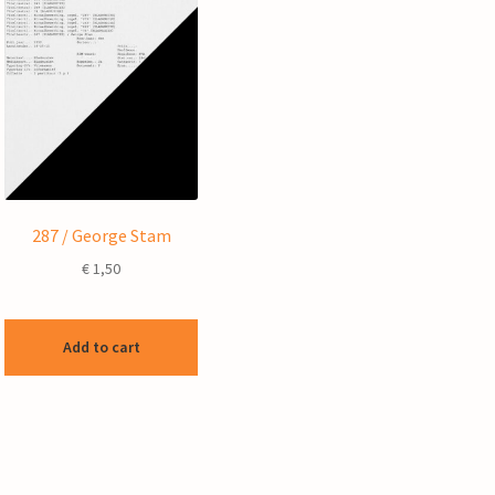
287 / George Stam
€
1,50
Add to cart