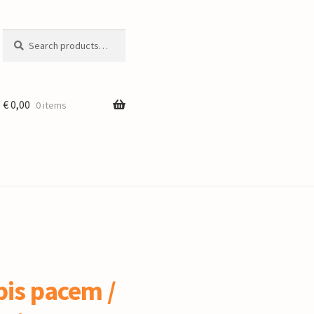
Search
Search
for:
€
0,00
0 items
is pacem /