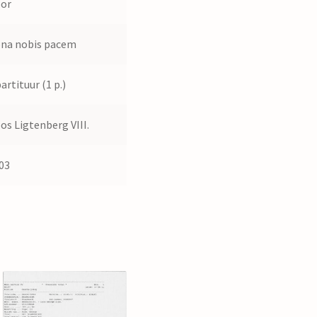
or
na nobis pacem
partituur (1 p.)
os Ligtenberg VIII.
03