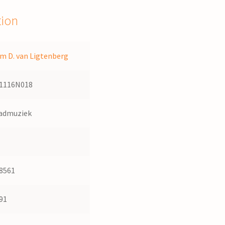
tion
m D. van Ligtenberg
1116N018
admuziek
8561
91