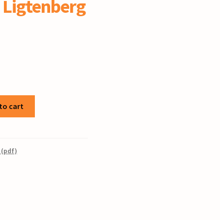
 Ligtenberg
to cart
 (pdf)