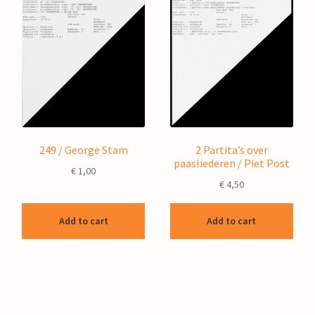
249 / George Stam
2 Partita’s over
paasliederen / Piet Post
€
1,00
€
4,50
Add to cart
Add to cart