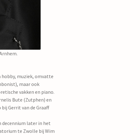
 Arnhem.
jn hobby, muziek, omvatte
ombonist), maar ook
retische vakken en piano.
rnelis Bute (Zutphen) en
bij Gerrit van de Graaff
 decennium later in het
atorium te Zwolle bij Wim