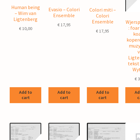
Human being
Evasio – Colori
Colori miti –
– Wim van
Ensemble
Colori
Ligtenberg
Ensemble
Wjersp
€
17,95
: foa
€
10,00
€
17,95
koa
kopero
muzy
v
Ligte
tekst
Wy
€
3
Add to
Add to
Add to
Ad
cart
cart
cart
c