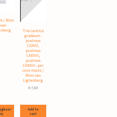
ek / Wim
 van
enberg
Tria cantica
graduum :
psalmus
CXXVII,
psalmus
CXXVIII,
psalmus
CXXXIII : per
coro misto /
Wim van
Ligtenberg
€
7,50
ijgbaar
Add to
bij
cart