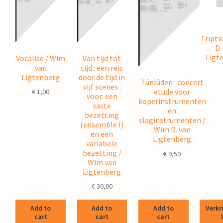
Tripti
D.
Ligt
Vocalise / Wim
Van tijd tot
van
tijd : een reis
Ligtenberg
door de tijd in
Túnlûden : concert
vijf scenes :
etude voor
€
1,00
voor: een
koperinstrumenten
vaste
en
bezetting
slaginstrumenten /
(ensemble I)
Wim D. van
en een
Ligtenberg
variabele
bezetting /
€
9,50
Wim van
Ligtenberg
€
30,00
Add to
Add to
Add to
Verkr
cart
cart
cart