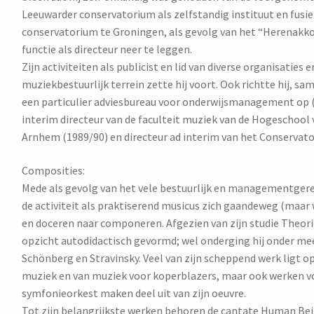
Leeuwarder conservatorium als zelfstandig instituut en fusi
conservatorium te Groningen, als gevolg van het “Herenakkoo
functie als directeur neer te leggen.
Zijn activiteiten als publicist en lid van diverse organisaties
muziekbestuurlijk terrein zette hij voort. Ook richtte hij, s
een particulier adviesbureau voor onderwijsmanagement op 
interim directeur van de faculteit muziek van de Hogeschool
Arnhem (1989/90) en directeur ad interim van het Conservato
Composities:
Mede als gevolg van het vele bestuurlijk en managementgere
de activiteit als praktiserend musicus zich gaandeweg (maar 
en doceren naar componeren. Afgezien van zijn studie Theorie 
opzicht autodidactisch gevormd; wel onderging hij onder mee
Schönberg en Stravinsky. Veel van zijn scheppend werk ligt op
muziek en van muziek voor koperblazers, maar ook werken v
symfonieorkest maken deel uit van zijn oeuvre.
Tot zijn belangrijkste werken behoren de cantate Human Bei