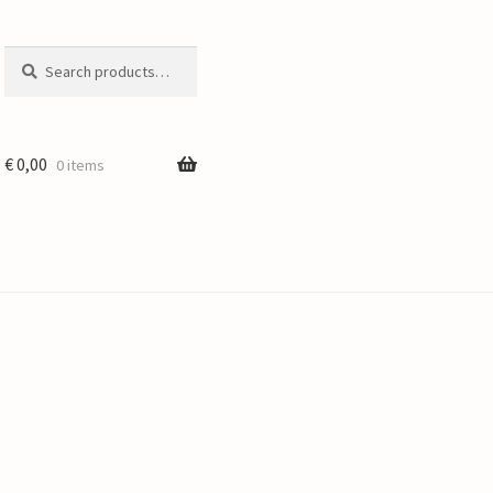
Search
Search
for:
€
0,00
0 items