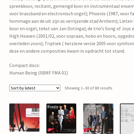
spreekkoor, recitant, gemengd koor en instrumentaal ensem
voor brassband en electronisch orgel); Phoenix (1987, voor f
hommage aan de uit zijn as verrijzende stad Arnhem); Lieten 
koor en orgel, tekst van Jan Dotinga); de trio’s Song of Joys
High Heaven (2001/02, voor sopraan, hobo en hoorn, opgedra
overleden zoon); Triptiek ( herziene versie 2005 voor symfon
deze en andere composities kwam in opdracht tot stand.
Compact discs:
Human Being (SBMF FMA 01)
Showing 1–30 of 68 results