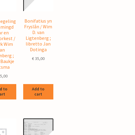
Bonifatius yn
egeling
Fryslân / Wim
r mingd
D. van
r en
Ligtenberg ;
rkest /
libretto Jan
k Wim
Dotinga
an
nberg ;
€
35,00
 Baukje
tsma
5,00
d to
Add to
art
cart