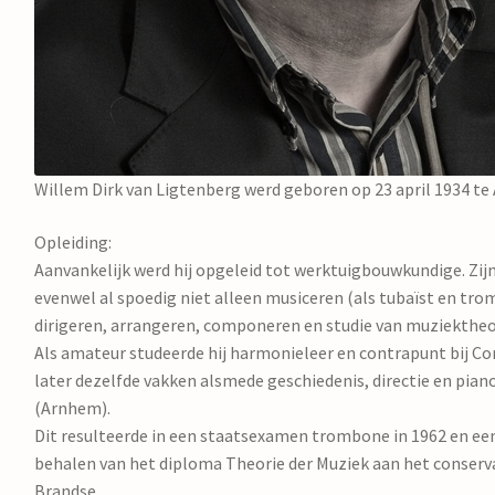
Willem Dirk van Ligtenberg werd geboren op 23 april 1934 te
Opleiding:
Aanvankelijk werd hij opgeleid tot werktuigbouwkundige. Zi
evenwel al spoedig niet alleen musiceren (als tubaïst en tr
dirigeren, arrangeren, componeren en studie van muziektheo
Als amateur studeerde hij harmonieleer en contrapunt bij Co
later dezelfde vakken alsmede geschiedenis, directie en piano 
(Arnhem).
Dit resulteerde in een staatsexamen trombone in 1962 en een
behalen van het diploma Theorie der Muziek aan het conserv
Brandse.