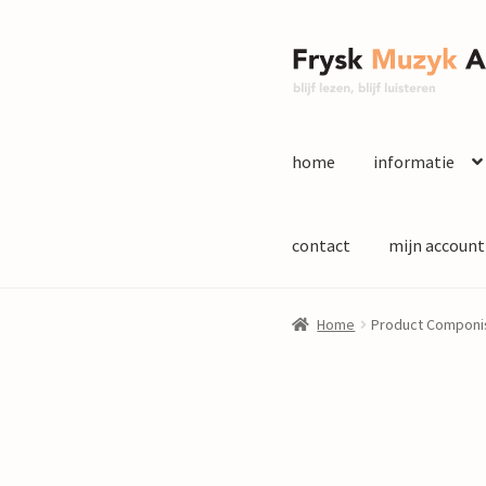
Ga
Ga
door
naar
naar
de
navigatie
inhoud
home
informatie
contact
mijn account
Home
Product Componi