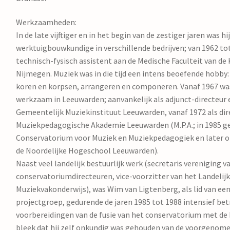
Werkzaamheden:
In de late vijftiger en in het begin van de zestiger jaren was h
werktuigbouwkundige in verschillende bedrijven; van 1962 tot
technisch-fysisch assistent aan de Medische Faculteit van de 
Nijmegen. Muziek was in die tijd een intens beoefende hobby:
koren en korpsen, arrangeren en componeren. Vanaf 1967 was
werkzaam in Leeuwarden; aanvankelijk als adjunct-directeur 
Gemeentelijk Muziekinstituut Leeuwarden, vanaf 1972 als dire
Muziekpedagogische Akademie Leeuwarden (M.P.A.; in 1985 g
Conservatorium voor Muziek en Muziekpedagogiek en later 
de Noordelijke Hogeschool Leeuwarden).
Naast veel landelijk bestuurlijk werk (secretaris vereniging v
conservatoriumdirecteuren, vice-voorzitter van het Landelij
Muziekvakonderwijs), was Wim van Ligtenberg, als lid van een
projectgroep, gedurende de jaren 1985 tot 1988 intensief bet
voorbereidingen van de fusie van het conservatorium met de
bleek dat hij zelf onkundig was gehouden van de voorgenome