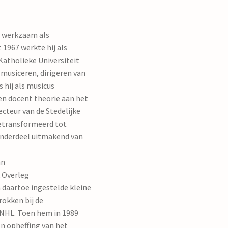
ij werkzaam als
 1967 werkte hij als
Katholieke Universiteit
 musiceren, dirigeren van
 hij als musicus
en docent theorie aan het
cteur van de Stedelijke
etransformeerd tot
onderdeel uitmakend van
an
k Overleg
 daartoe ingestelde kleine
rokken bij de
 NHL. Toen hem in 1989
n opheffing van het