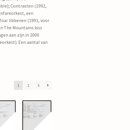
ble); Contrasten (1992,
anfareorkest, een
foar libbenen (1991, voor
 en The Mountains kiss
gen aan zijn in 2000
ieorkest). Een aantal van
1
2
3