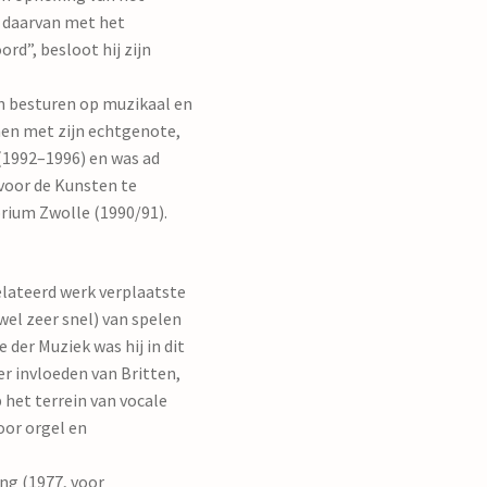
e daarvan met het
rd”, besloot hij zijn
 en besturen op muzikaal en
amen met zijn echtgenote,
(1992–1996) en was ad
 voor de Kunsten te
rium Zwolle (1990/91).
lateerd werk verplaatste
wel zeer snel) van spelen
der Muziek was hij in dit
r invloeden van Britten,
 het terrein van vocale
oor orgel en
ng (1977, voor