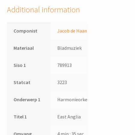
Additional information
Componist
Jacob de Haan
Materiaal
Bladmuziek
Siso 1
789913
Statcat
3223
Onderwerp 1
Harmonieorkest
Titel 1
East Anglia
Omvang
4 min : 35 sec