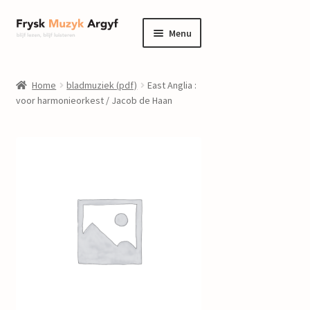
Ga
Ga
Menu
door
naar
naar
de
home
navigatie
inhoud
Home
bladmuziek (pdf)
East Anglia :
Submenu
voor harmonieorkest / Jacob de Haan
informatie
uitvouwen
Submenu
winkel
uitvouwen
Componisten
nieuws
events
contact