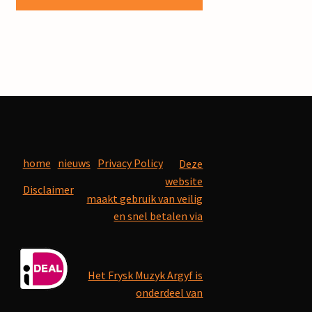
home
nieuws
Privacy Policy
Deze
website
Disclaimer
maakt gebruik van veilig
en snel betalen via
Het Frysk Muzyk Argyf is
onderdeel van