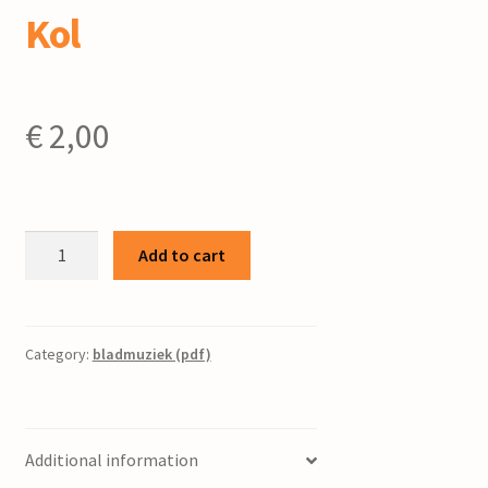
Kol
€
2,00
Een
Add to cart
van
u
/
J.
Category:
bladmuziek (pdf)
Paardekoper
;
tekst
Additional information
Nellie
van