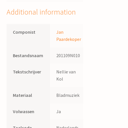
Kol
Additional information
quantity
Componist
Jan
Paardekoper
Bestandsnaam
201109N010
Tekstschrijver
Nellie van
Kol
Materiaal
Bladmuziek
Volwassen
Ja
Taalcode
Nederlands