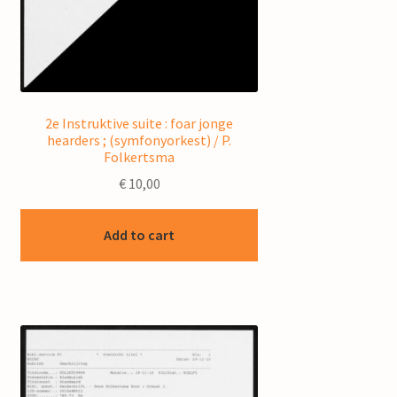
2e Instruktive suite : foar jonge
hearders ; (symfonyorkest) / P.
Folkertsma
€
10,00
Add to cart