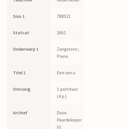
Siso 1
788521
Statcat
2661
Onderwerp 1
Zangstem ;
Piano
Titel 1
Een van u
Omvang
1 partituur
(4 p.)
Archief
Doos
Paardekoper
III.