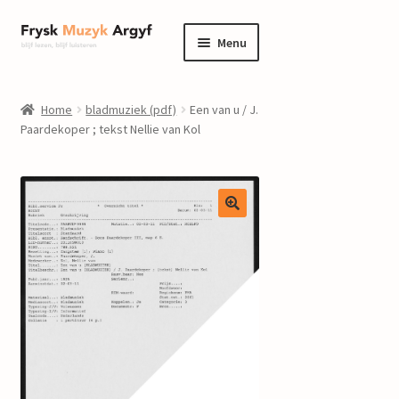
Ga
Ga
Menu
door
naar
naar
de
home
navigatie
inhoud
Home
bladmuziek (pdf)
Een van u / J.
Submenu
Paardekoper ; tekst Nellie van Kol
informatie
uitvouwen
Submenu
winkel
uitvouwen
Componisten
nieuws
events
contact