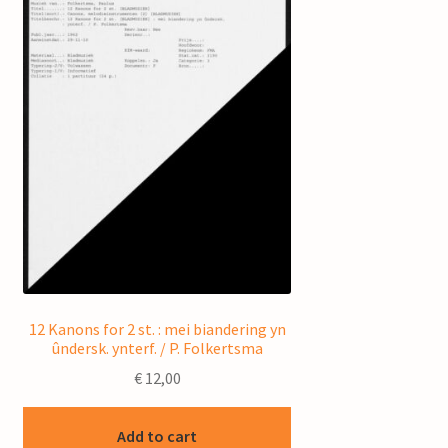
12 Kanons for 2 st. : mei biandering yn
ûndersk. ynterf. / P. Folkertsma
€
12,00
Add to cart