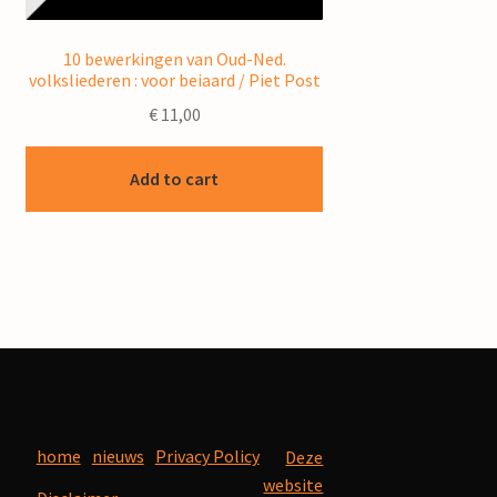
10 bewerkingen van Oud-Ned.
volksliederen : voor beiaard / Piet Post
€
11,00
Add to cart
home
nieuws
Privacy Policy
Deze
website