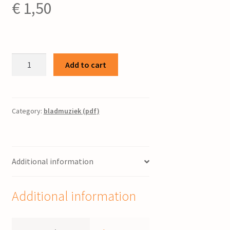
€
1,50
Eerste
Add to cart
sneeuw
:
gemengd
koor
Category:
bladmuziek (pdf)
/
J.
Paardekoper
Additional information
quantity
Additional information