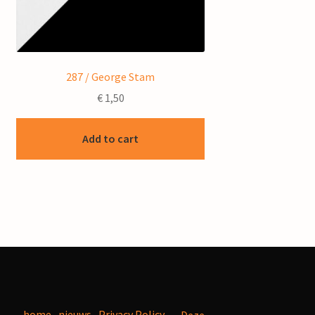
287 / George Stam
€
1,50
Add to cart
home
nieuws
Privacy Policy
Deze