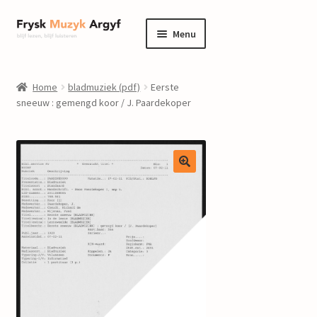
Ga
Ga
Menu
door
naar
naar
de
home
navigatie
inhoud
Home
bladmuziek (pdf)
Eerste
Submenu
sneeuw : gemengd koor / J. Paardekoper
informatie
uitvouwen
Submenu
winkel
uitvouwen
Componisten
nieuws
events
contact