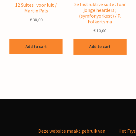
2e Instruktive suite : foar
12 Suites : voor luit /
jonge hearders ;
Martin Pals
(symfonyorkest) / P.
€
38,00
Folkertsma
€
10,00
Add to cart
Add to cart
Deze website maakt gebruik van
Het Frys