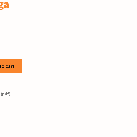
ga
to cart
 (pdf)