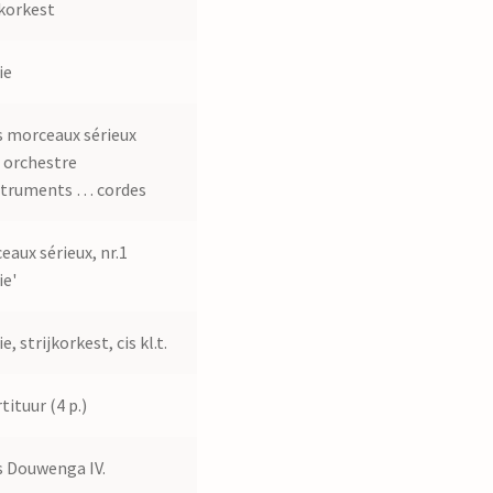
jkorkest
ie
s morceaux sérieux
 orchestre
struments … cordes
eaux sérieux, nr.1
ie'
e, strijkorkest, cis kl.t.
tituur (4 p.)
 Douwenga IV.