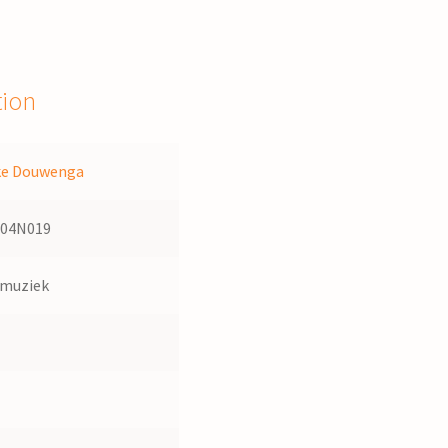
tion
ke Douwenga
104N019
dmuziek
2