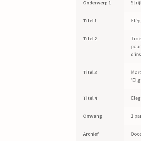
Onderwerp 1
Stri
Titel 1
Elég
Titel 2
Troi
pour
d'in
Titel 3
Morc
'El‚g
Titel 4
Elegi
Omvang
1 par
Archief
Doos