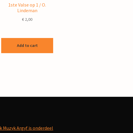
1ste Valse op 1 / O.
Lindeman
€
2,00
Add to cart
k Muzyk Argyf is onderdeel