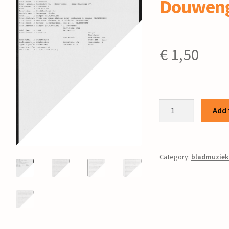
Douwen
€
1,50
Elégie
Add 
/
J.
Douwenga
quantity
Category:
bladmuziek