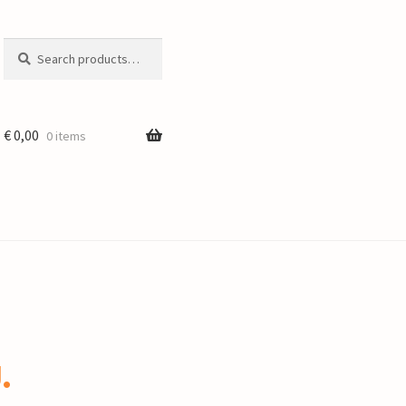
Search
Search
for:
€
0,00
0 items
.