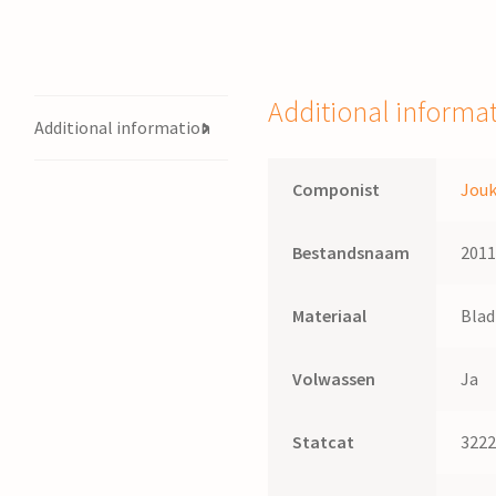
Additional informa
Additional information
Componist
Jou
Bestandsnaam
201
Materiaal
Bla
Volwassen
Ja
Statcat
322