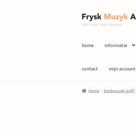
Ga
Ga
door
naar
naar
de
navigatie
inhoud
home
informatie
contact
mijn account
Home
bladmuziek (pdf)