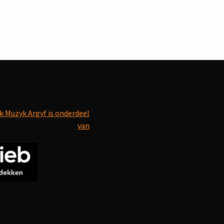
k Muzyk Argyf is onderdeel
van