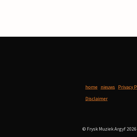
home
nieuws
Privacy P
Disclaimer
© Frysk Muziek Argyf 2026