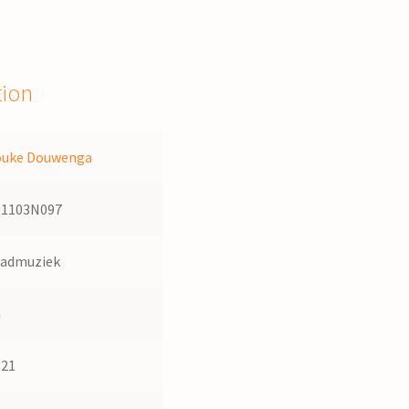
tion
ouke Douwenga
01103N097
ladmuziek
a
821