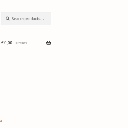
Search
Search
for:
€
0,00
0 items
.