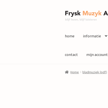
Ga
Ga
door
naar
naar
de
navigatie
inhoud
home
informatie
contact
mijn account
Home
bladmuziek (pdf)