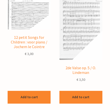
12 petit Songs for
Children : voor piano /
Jochem le Cointre
€
3,00
2de Valse op. 5 / O.
Lindeman
€
3,50
Add to cart
Add to cart