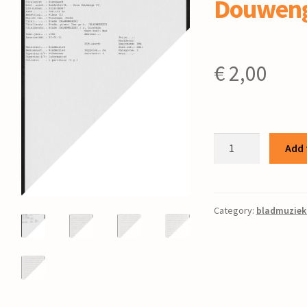
Douwen
€
2,00
Etude
Add 
/
J.
Douwenga
quantity
Category:
bladmuziek