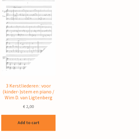
3 Kerstliederen : voor
(kinder-)stem en piano /
Wim D. van Ligtenberg
€
2,00
Add to cart