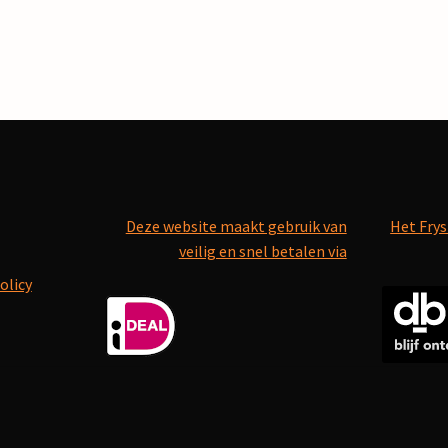
Deze website maakt gebruik van
Het Frys
veilig en snel betalen via
olicy