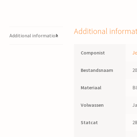
Additional informa
Additional information
Componist
J
Bestandsnaam
2
Materiaal
B
Volwassen
J
Statcat
2