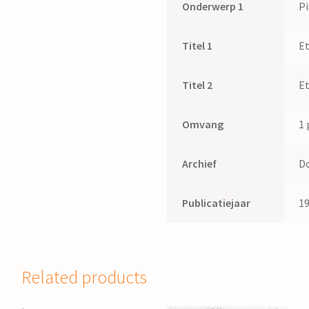
Onderwerp 1
P
Titel 1
E
Titel 2
Et
Omvang
1 
Archief
D
Publicatiejaar
1
Related products