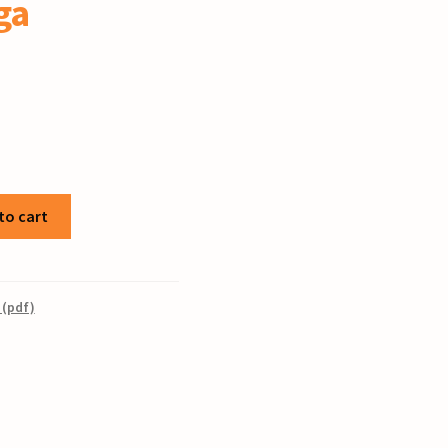
ga
to cart
 (pdf)