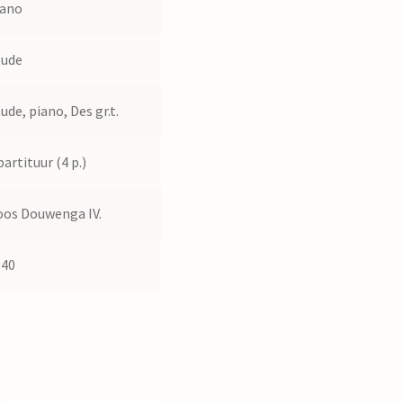
iano
tude
ude, piano, Des gr.t.
partituur (4 p.)
oos Douwenga IV.
940