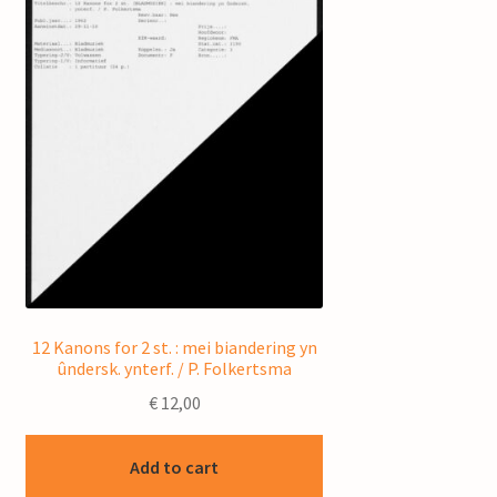
12 Kanons for 2 st. : mei biandering yn
ûndersk. ynterf. / P. Folkertsma
€
12,00
Add to cart