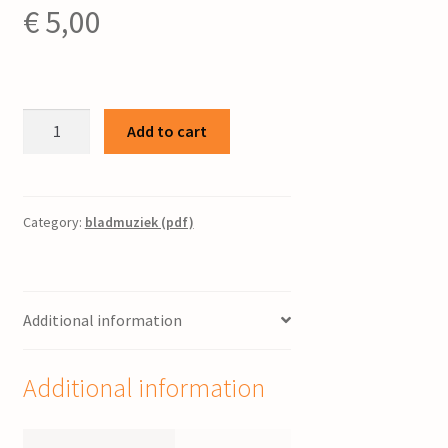
€
5,00
Étude
Add to cart
Taléatorique
/
S.
Hoekstra
Category:
bladmuziek (pdf)
quantity
Additional information
Additional information