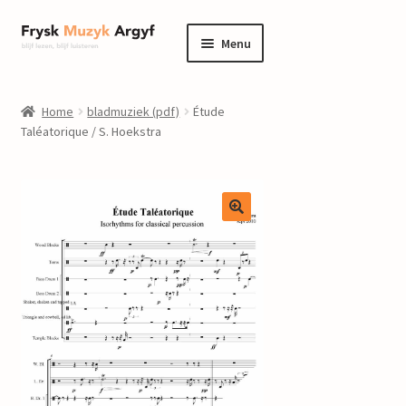
Ga
Ga
Menu
door
naar
naar
de
home
navigatie
inhoud
Home
bladmuziek (pdf)
Étude
Submenu
Taléatorique / S. Hoekstra
informatie
uitvouwen
Submenu
winkel
uitvouwen
Componisten
nieuws
events
contact