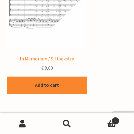
In Memoriam / S. Hoekstra
€
8,00
Add to cart
0
Search
Search