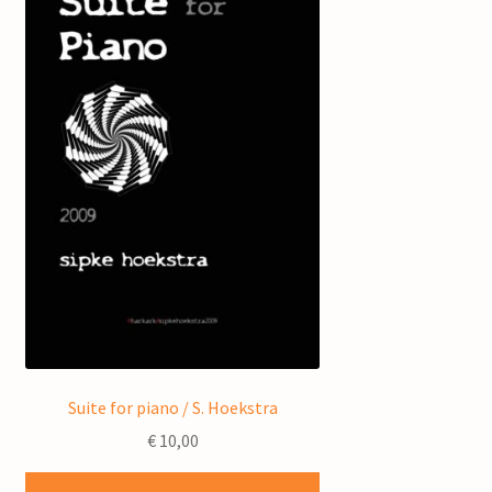
Suite for piano / S. Hoekstra
€
10,00