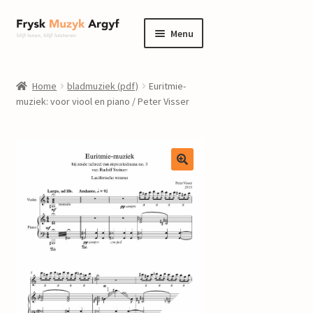
Ga
Ga
Menu
door
naar
naar
de
home
navigatie
inhoud
Home
bladmuziek (pdf)
Euritmie-
Submenu
muziek: voor viool en piano / Peter Visser
informatie
uitvouwen
Submenu
winkel
uitvouwen
Componisten
nieuws
events
contact