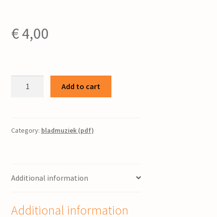
€
4,00
Euritmie-
Add to cart
muziek:
voor
viool
en
Category:
bladmuziek (pdf)
piano
/
Peter
Additional information
Visser
quantity
Additional information