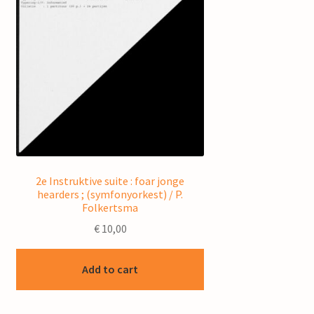
2e Instruktive suite : foar jonge
hearders ; (symfonyorkest) / P.
Folkertsma
€
10,00
Add to cart