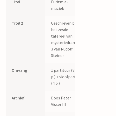
Titel 1
Euritmie-
muziek
Titel 2
Geschreven bij
het zesde
tafereel van
mysteriedrama
3 van Rudolf
Steiner
Omvang
1 partituur (8
p.) + vioolpartij
(4 p.)
Archief
Doos Peter
Visser III