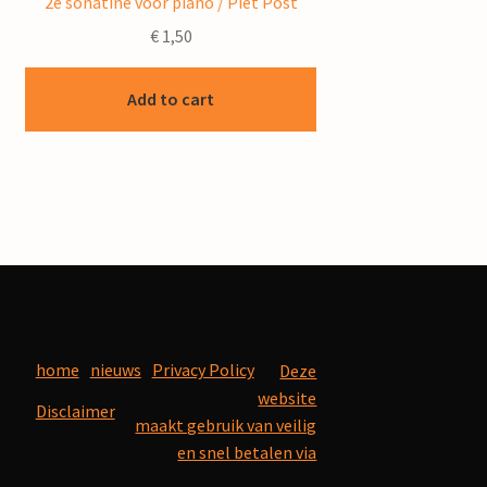
2e sonatine voor piano / Piet Post
€
1,50
Add to cart
home
nieuws
Privacy Policy
Deze
website
Disclaimer
maakt gebruik van veilig
en snel betalen via