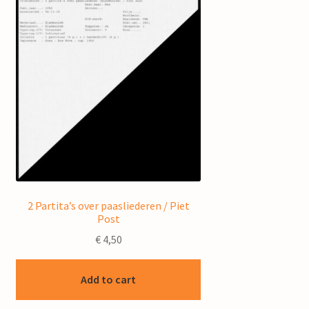
2 Partita’s over paasliederen / Piet
Post
€
4,50
Add to cart