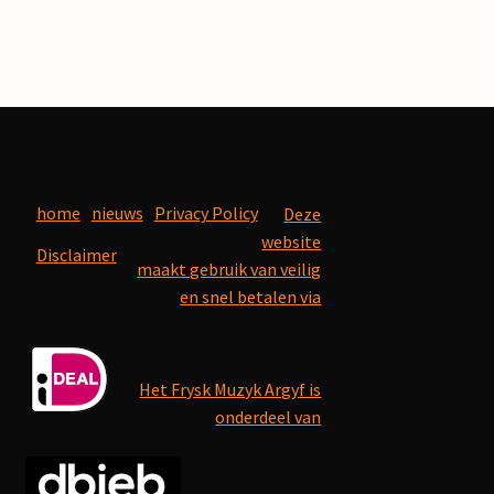
home
nieuws
Privacy Policy
Deze
website
Disclaimer
maakt gebruik van veilig
en snel betalen via
Het Frysk Muzyk Argyf is
onderdeel van