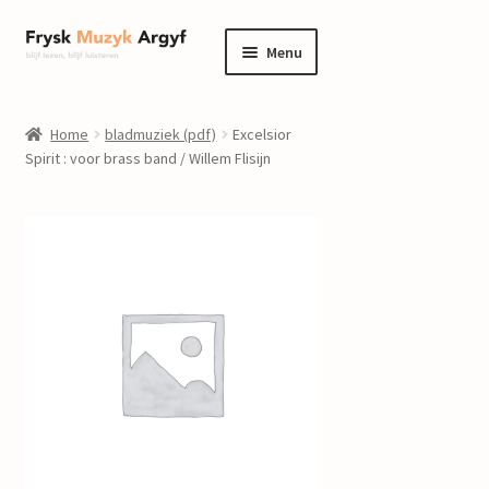
Ga
Ga
Menu
door
naar
naar
de
home
navigatie
inhoud
Home
bladmuziek (pdf)
Excelsior
Submenu
Spirit : voor brass band / Willem Flisijn
informatie
uitvouwen
Submenu
winkel
uitvouwen
Componisten
nieuws
events
contact