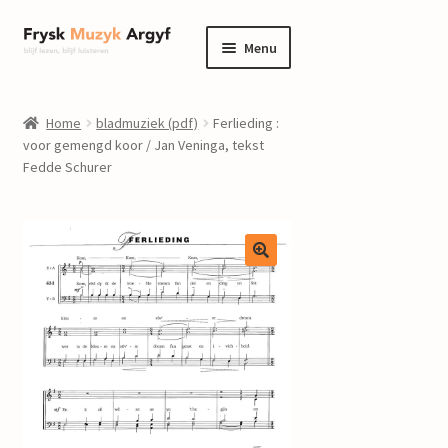
Ga
Ga
Menu
door
naar
naar
de
home
navigatie
inhoud
Home
bladmuziek (pdf)
Ferlieding :
Submenu
voor gemengd koor / Jan Veninga, tekst
informatie
Fedde Schurer
uitvouwen
Submenu
winkel
uitvouwen
Componisten
nieuws
events
contact