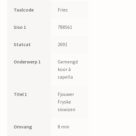
Taalcode
Fries
Siso 1
788561
Statcat
2691
Onderwerp 1
Gemengd
koor à
capella
Titel 1
Fjouwer
Fryske
siswizen
Omvang
8 min