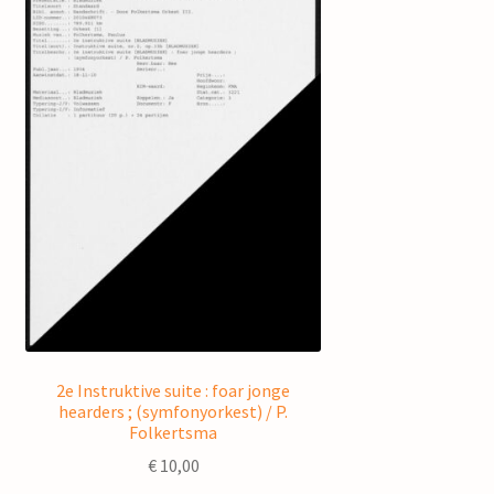
2e Instruktive suite : foar jonge
hearders ; (symfonyorkest) / P.
Folkertsma
€
10,00