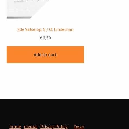
2de Valse op. 5 / O. Lindeman
€
3,50
Add to cart
home
nieuws
Privacy Policy
Deze