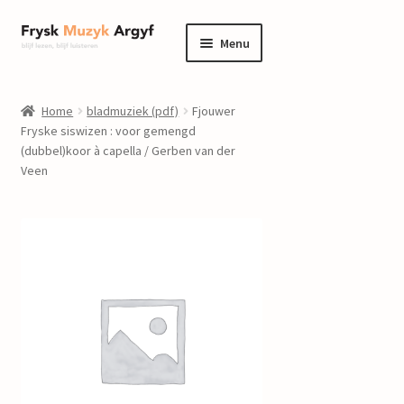
Ga
Ga
Menu
door
naar
naar
de
home
navigatie
inhoud
Home
bladmuziek (pdf)
Fjouwer
Submenu
Fryske siswizen : voor gemengd
informatie
(dubbel)koor à capella / Gerben van der
uitvouwen
Veen
Submenu
winkel
uitvouwen
Componisten
nieuws
events
contact