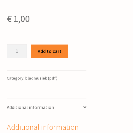
€
1,00
Foarspul
Add to cart
Kening
Aldgillis
:
Nonnenkoor
Category:
bladmuziek (pdf)
/
P.
Folkertsma
Additional information
quantity
Additional information