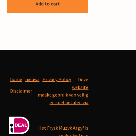
Add to cart
home
nieuws
Privacy Policy
Deze
website
Disclaimer
maakt gebruik van veilig
en snel betalen via
Het Frysk Muzyk Argyf is
onderdeel van