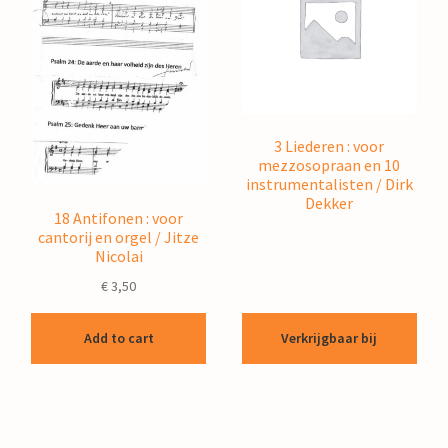
3 Liederen : voor
mezzosopraan en 10
instrumentalisten / Dirk
Dekker
18 Antifonen : voor
cantorij en orgel / Jitze
Nicolai
€
3,50
Verkrijgbaar bij
Add to cart