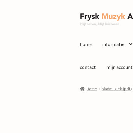
Ga
Ga
door
naar
naar
de
navigatie
inhoud
home
informatie
contact
mijn account
Home
bladmuziek (pdf)