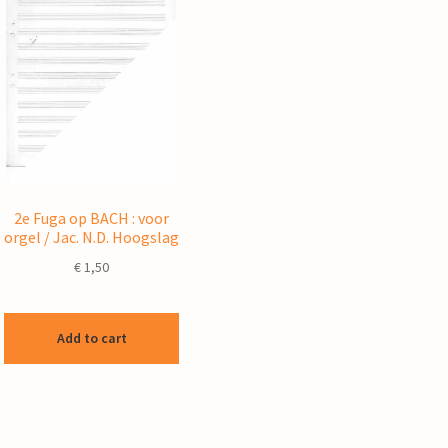
2e Fuga op BACH : voor
orgel / Jac. N.D. Hoogslag
€
1,50
Add to cart