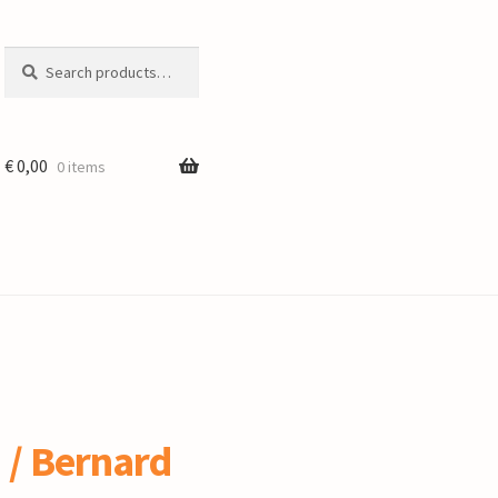
Search
Search
for:
€
0,00
0 items
 / Bernard