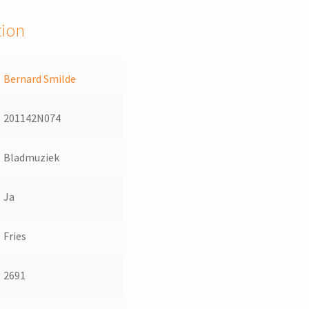
tion
Bernard Smilde
201142N074
Bladmuziek
Ja
Fries
2691