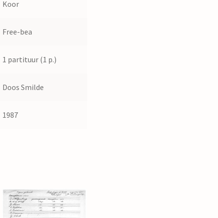
Koor
Free-bea
1 partituur (1 p.)
Doos Smilde
1987