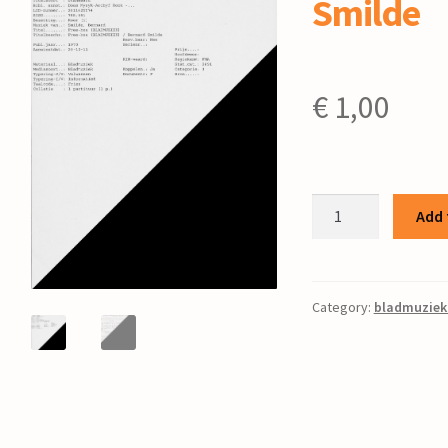
Smilde
€
1,00
Free-
Add 
bea
/
Bernard
Smilde
Category:
bladmuziek
quantity