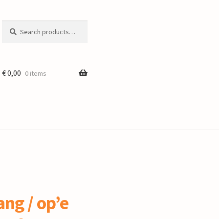
Search
Search
for:
€
0,00
0 items
ang / op’e