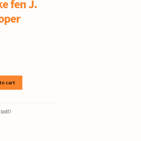
ke fen J.
oper
to cart
 (pdf)