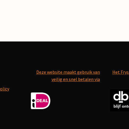
Deze website maakt gebruik van
Het Frys
veilig en snel betalen via
olicy