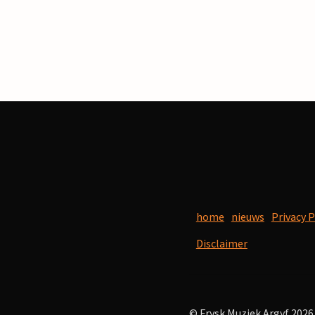
home
nieuws
Privacy P
Disclaimer
© Frysk Muziek Argyf 2026