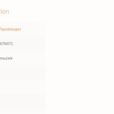
tion
Paardekoper
107N071
dmuziek
s
1