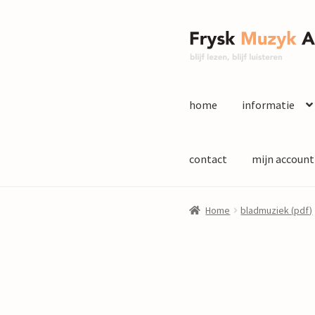
Ga
Ga
door
naar
naar
de
navigatie
inhoud
home
informatie
contact
mijn account
Home
bladmuziek (pdf)