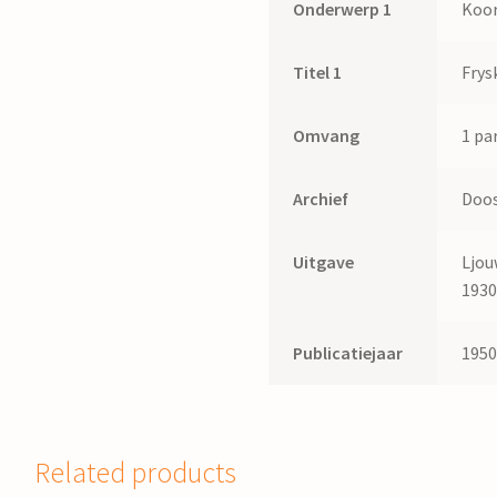
Onderwerp 1
Koo
Titel 1
Frys
Omvang
1 par
Archief
Doos
Uitgave
Ljou
193
Publicatiejaar
195
Related products