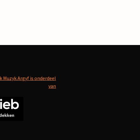
k Muzyk Argyf is onderdeel
van