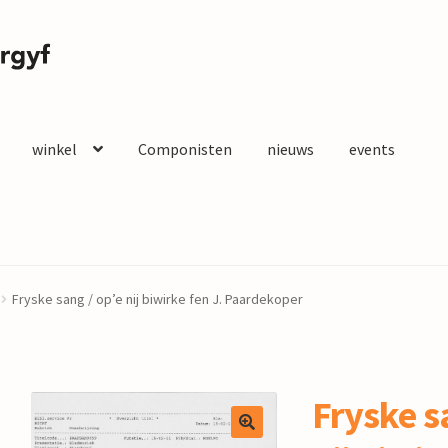
winkel
Componisten
nieuws
events
Fryske sang / op’e nij biwirke fen J. Paardekoper
Fryske s