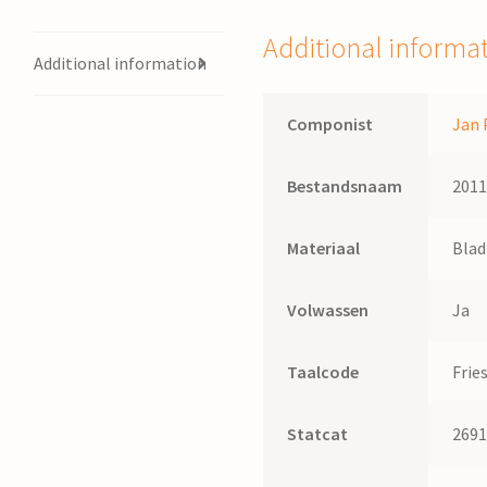
Paardekoper
quantity
Additional informa
Additional information
Componist
Jan 
Bestandsnaam
201
Materiaal
Bla
Volwassen
Ja
Taalcode
Frie
Statcat
269