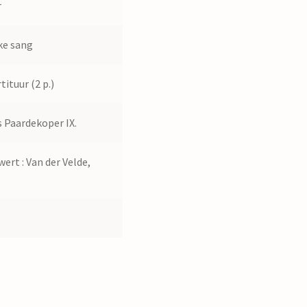
r
ke sang
tituur (2 p.)
 Paardekoper IX.
wert : Van der Velde,
0
0