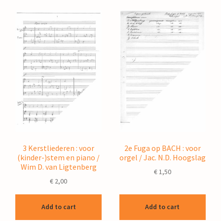
3 Kerstliederen : voor
2e Fuga op BACH : voor
(kinder-)stem en piano /
orgel / Jac. N.D. Hoogslag
Wim D. van Ligtenberg
€
1,50
€
2,00
Add to cart
Add to cart