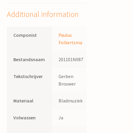
J.H.
Brouwer
Additional information
quantity
Componist
Paulus
Folkertsma
Bestandsnaam
201101N087
Tekstschrijver
Gerben
Brouwer
Materiaal
Bladmuziek
Volwassen
Ja