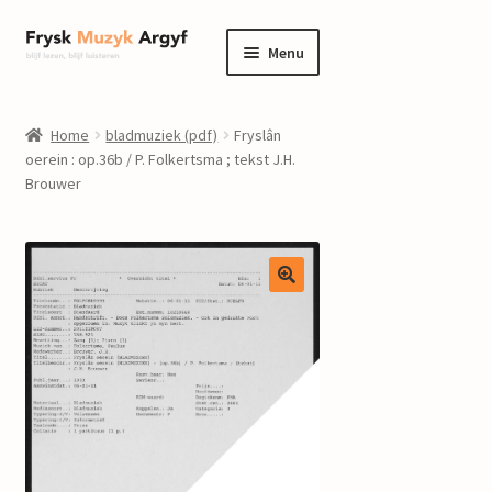
Ga
Ga
Menu
door
naar
naar
de
home
navigatie
inhoud
Home
bladmuziek (pdf)
Fryslân
Submenu
oerein : op.36b / P. Folkertsma ; tekst J.H.
informatie
Brouwer
uitvouwen
Submenu
winkel
uitvouwen
Componisten
nieuws
events
contact