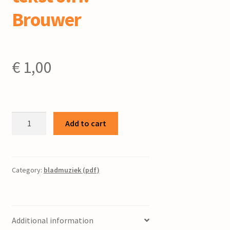
Brouwer
€
1,00
Fryslân
Add to cart
oerein
:
op.36b
/
Category:
bladmuziek (pdf)
P.
Folkertsma
;
Additional information
tekst