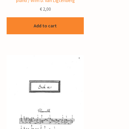
piano / Wim D. van Ligtenberg
€
2,00
Add to cart