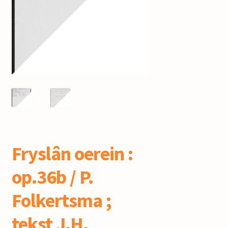
mijn account
Fryslân oerein :
op.36b / P.
Folkertsma ;
tekst J.H.