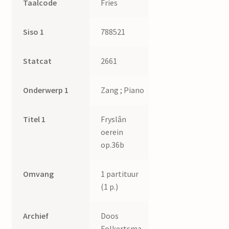
Taalcode
Fries
Siso 1
788521
Statcat
2661
Onderwerp 1
Zang ; Piano
Titel 1
Fryslân
oerein
op.36b
Omvang
1 partituur
(1 p.)
Archief
Doos
Folkertsma