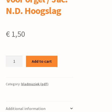
N.D. Hoogslag
€
1,50
Fuga
Add to cart
op
den
naam
HOOGSLAG
Category:
bladmuziek (pdf)
:
voor
orgel
Additional information
/