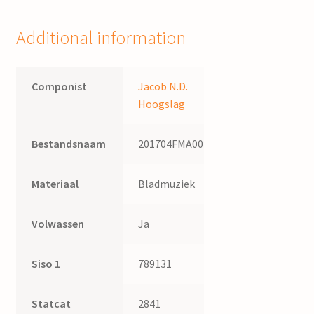
Jac.
N.D.
Additional information
Hoogslag
quantity
Componist
Jacob N.D.
Hoogslag
Bestandsnaam
201704FMA001
Materiaal
Bladmuziek
Volwassen
Ja
Siso 1
789131
Statcat
2841