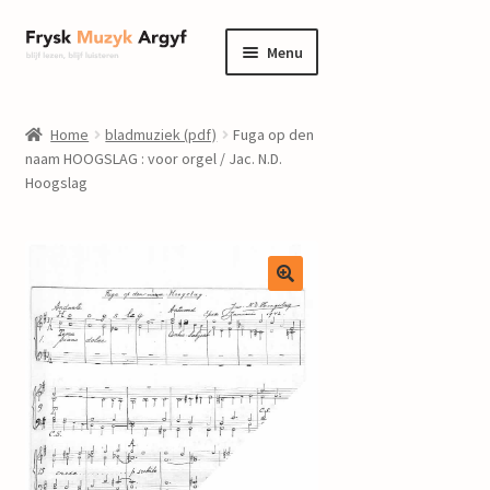
Ga
Ga
Menu
door
naar
naar
de
home
navigatie
inhoud
Home
bladmuziek (pdf)
Fuga op den
Submenu
naam HOOGSLAG : voor orgel / Jac. N.D.
informatie
Hoogslag
uitvouwen
Submenu
winkel
uitvouwen
Componisten
nieuws
events
contact