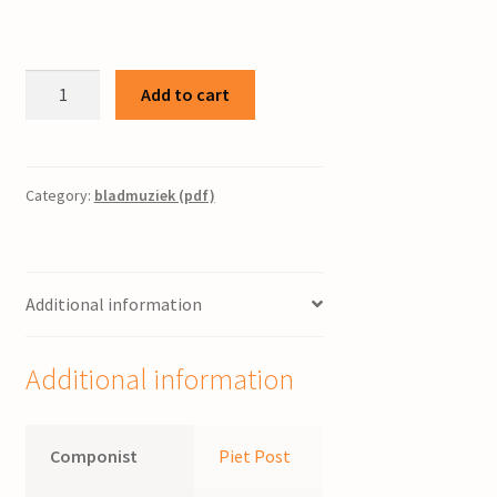
Gaudete
Add to cart
/
Piet
Post
quantity
Category:
bladmuziek (pdf)
Additional information
Additional information
Componist
Piet Post