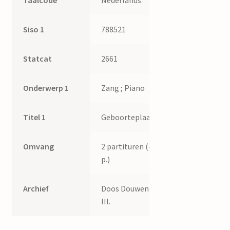
Siso 1
788521
Statcat
2661
Onderwerp 1
Zang ; Piano
Titel 1
Geboorteplaats
Omvang
2 partituren (4
p.)
Archief
Doos Douwenga
III.