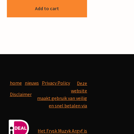
Add to cart
home
nieuws
Privacy Policy
Deze
website
Disclaimer
maakt gebruik van veilig
en snel betalen via
Het Frysk Muzyk Argyf is