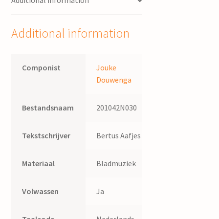
Additional information
van
der
Molen
Additional information
quantity
Componist
Jouke
Douwenga
Bestandsnaam
201042N030
Tekstschrijver
Bertus Aafjes
Materiaal
Bladmuziek
Volwassen
Ja
Taalcode
Nederlands