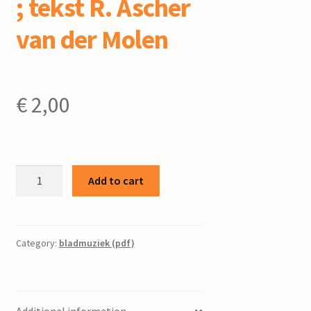
; tekst R. Ascher
van der Molen
€
2,00
Geboorteplaats
Add to cart
/
Jouke
Douwenga
;
Category:
bladmuziek (pdf)
tekst
R.
Ascher