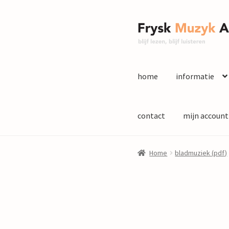
Ga
Ga
door
naar
naar
de
navigatie
inhoud
home
informatie
contact
mijn account
Home
bladmuziek (pdf)