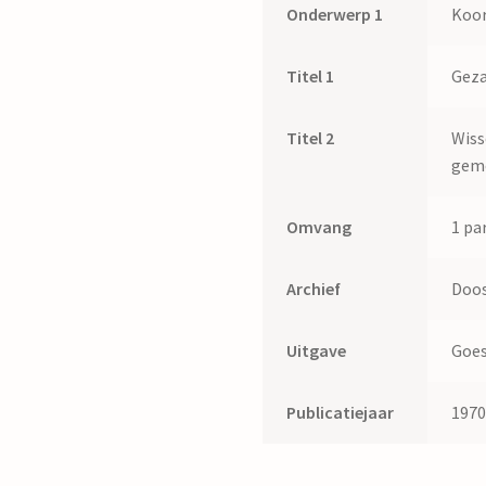
Onderwerp 1
Koor
Titel 1
Geza
Titel 2
Wiss
geme
Omvang
1 par
Archief
Doos
Uitgave
Goes 
Publicatiejaar
197