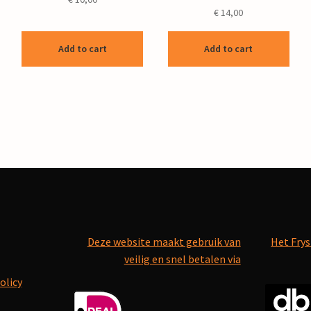
€
14,00
Add to cart
Add to cart
Deze website maakt gebruik van
Het Frys
veilig en snel betalen via
olicy