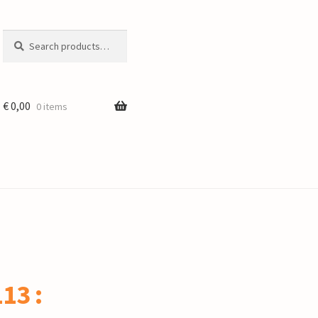
Search
Search
for:
€
0,00
0 items
13 :