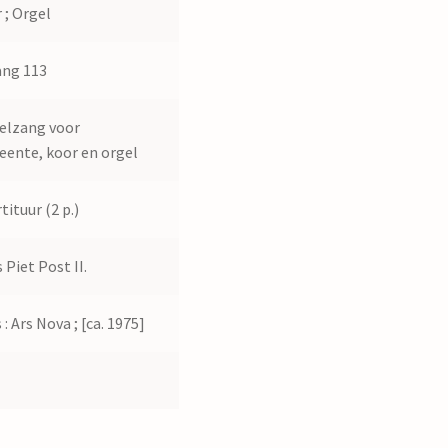
 ; Orgel
ng 113
elzang voor
ente, koor en orgel
tituur (2 p.)
 Piet Post II.
: Ars Nova ; [ca. 1975]
0