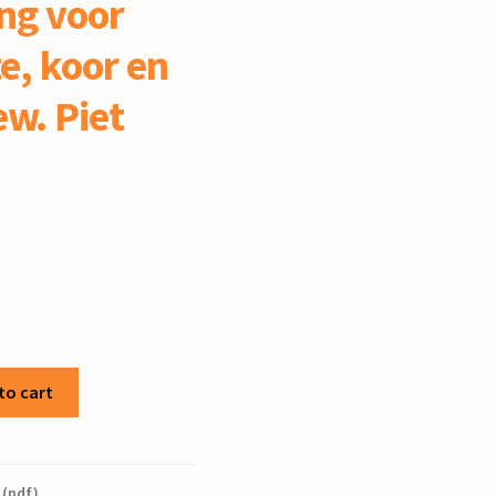
ng voor
, koor en
ew. Piet
to cart
 (pdf)