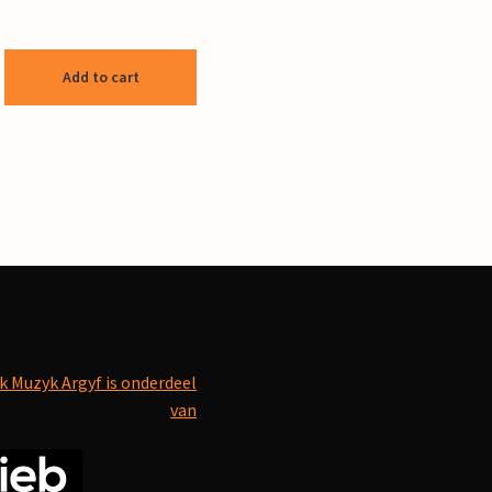
Add to cart
k Muzyk Argyf is onderdeel
van