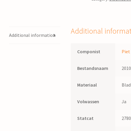
gemeente,
koor
en
orgel
Additional informa
/
Additional information
bew.
Piet
Componist
Piet
Post
quantity
Bestandsnaam
201
Materiaal
Bla
Volwassen
Ja
Statcat
278