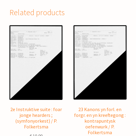
Related products
23 Kanons yn forl. en
2e Instruktive suite : foar
forgr. en yn kreeftegong :
jonge hearders ;
kontrapuntysk
(symfonyorkest) / P.
oefenwurk / P.
Folkertsma
Folkertsma
€
10,00