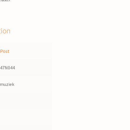
tion
 Post
047N044
dmuziek
0