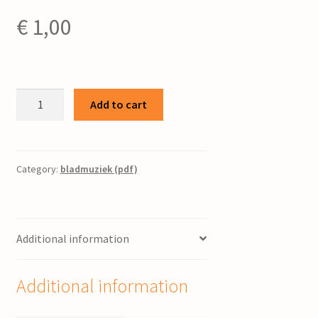
€
1,00
Gezang
Add to cart
125
/
bew.
Piet
Category:
bladmuziek (pdf)
Post
quantity
Additional information
Additional information