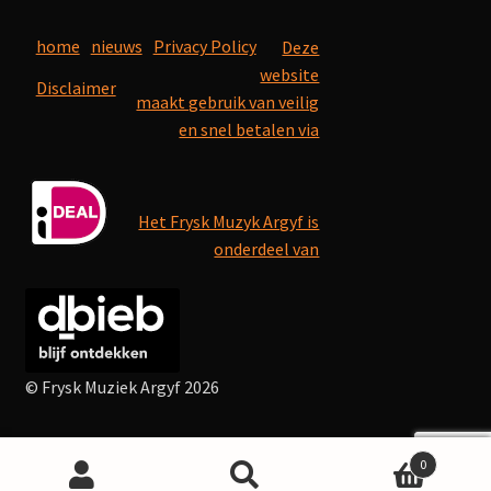
home
nieuws
Privacy Policy
Deze
website
Disclaimer
maakt gebruik van veilig
en snel betalen via
Het Frysk Muzyk Argyf is
onderdeel van
© Frysk Muziek Argyf 2026
0
Search
Search