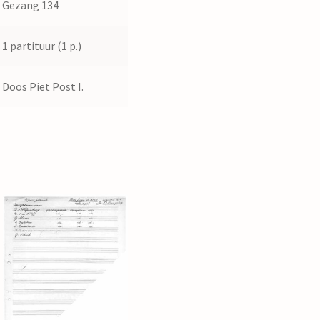
Gezang 134
1 partituur (1 p.)
Doos Piet Post I.