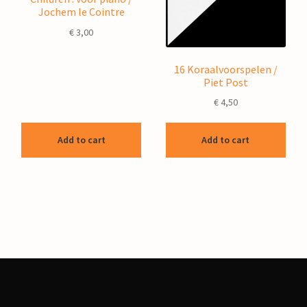
Jochem le Cointre
€
3,00
16 Koraalvoorspelen /
Piet Post
€
4,50
Add to cart
Add to cart