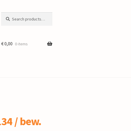
Search
Search
for:
€
0,00
0 items
34 / bew.