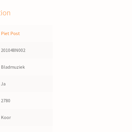
tion
Piet Post
201048N002
Bladmuziek
Ja
2780
Koor