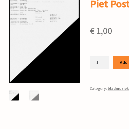
Piet Pos
€
1,00
Gezang
Add 
134
/
bew.
Piet
Category:
bladmuziek
Post
quantity