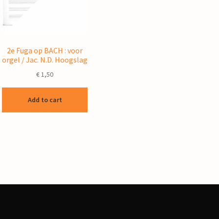
2e Fuga op BACH : voor
orgel / Jac. N.D. Hoogslag
€
1,50
Add to cart