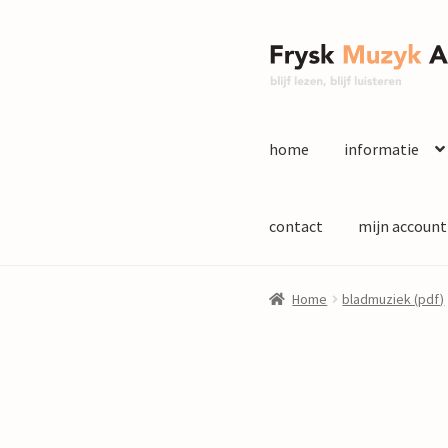
Ga
Ga
door
naar
naar
de
navigatie
inhoud
home
informatie
contact
mijn account
Home
bladmuziek (pdf)