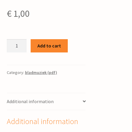
€
1,00
Gezang
Add to cart
134
-
Kerstzang
:
Category:
bladmuziek (pdf)
voor
gemengd
koor
Additional information
/
Jac.
N.D.
Additional information
Hoogslag
quantity