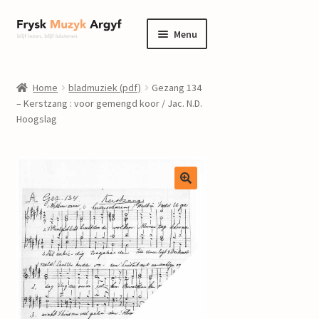
Ga
Ga
Menu
door
naar
naar
de
home
navigatie
inhoud
Home
bladmuziek (pdf)
Gezang 134
Submenu
– Kerstzang : voor gemengd koor / Jac. N.D.
informatie
Hoogslag
uitvouwen
Submenu
winkel
uitvouwen
Componisten
nieuws
events
contact