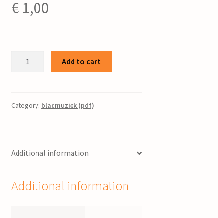
€
1,00
Gezang
Add to cart
214
:
vers
5
Category:
bladmuziek (pdf)
/
bew.
Piet
Additional information
Post
quantity
Additional information