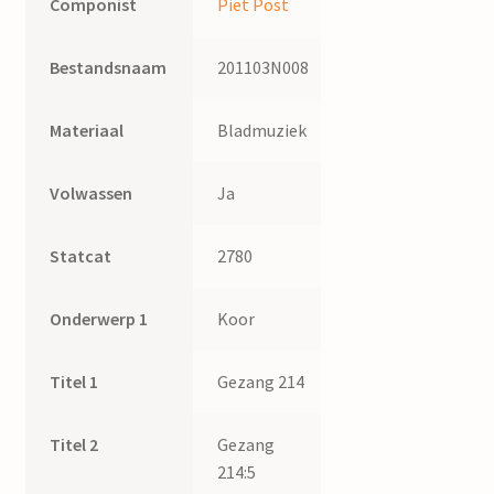
Componist
Piet Post
Bestandsnaam
201103N008
Materiaal
Bladmuziek
Volwassen
Ja
Statcat
2780
Onderwerp 1
Koor
Titel 1
Gezang 214
Titel 2
Gezang
214:5