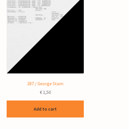
287 / George Stam
€
1,50
Add to cart