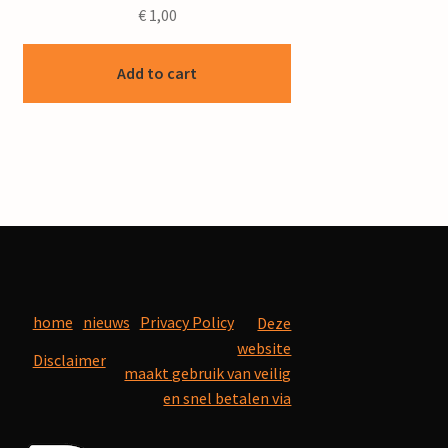
€
1,00
Add to cart
home
nieuws
Privacy Policy
Deze
website
Disclaimer
maakt gebruik van veilig
en snel betalen via