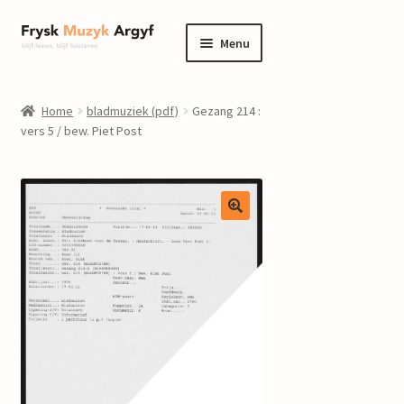
Ga
Ga
Menu
door
naar
naar
de
home
navigatie
inhoud
Home
bladmuziek (pdf)
Gezang 214 :
Submenu
vers 5 / bew. Piet Post
informatie
uitvouwen
Submenu
winkel
uitvouwen
Componisten
nieuws
events
contact