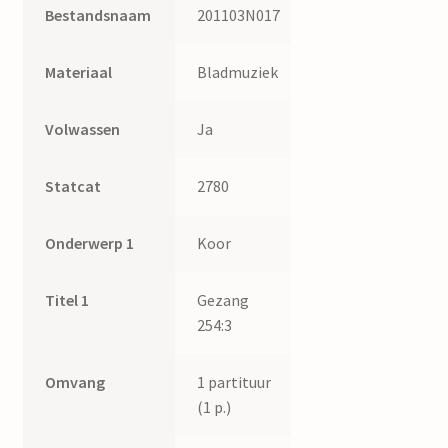
Bestandsnaam
201103N017
Materiaal
Bladmuziek
Volwassen
Ja
Statcat
2780
Onderwerp 1
Koor
Titel 1
Gezang
254:3
Omvang
1 partituur
(1 p.)