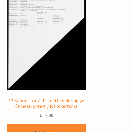
12 Kanons for 2 st. : mei biandering yn
ûndersk. ynterf. / P. Folkertsma
€
12,00