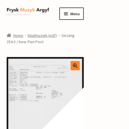
Ga
Ga
Menu
door
naar
naar
de
home
navigatie
inhoud
Home
bladmuziek (pdf)
Gezang
Submenu
254:3 / bew. Piet Post
informatie
uitvouwen
Submenu
winkel
uitvouwen
Componisten
nieuws
events
contact