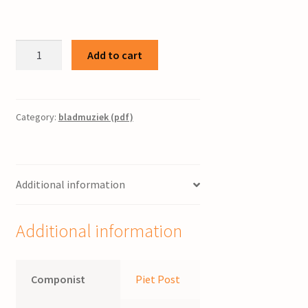
Gezang
Add to cart
254:3
/
bew.
Piet
Category:
bladmuziek (pdf)
Post
quantity
Additional information
Additional information
Componist
Piet Post