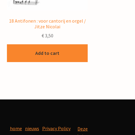
18 Antifonen : voor cantorij en orgel /
Jitze Nicolai
€
3,50
Add to cart
home
nieuws
Privacy Policy
Deze