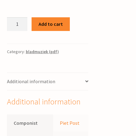
Gezang
Add to cart
328
/
bew.
Piet
Category:
bladmuziek (pdf)
Post
quantity
Additional information
Additional information
Componist
Piet Post