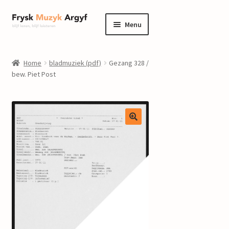
Ga
Ga
Menu
door
naar
naar
de
home
navigatie
inhoud
Home
bladmuziek (pdf)
Gezang 328 /
Submenu
bew. Piet Post
informatie
uitvouwen
Submenu
winkel
uitvouwen
Componisten
nieuws
events
contact