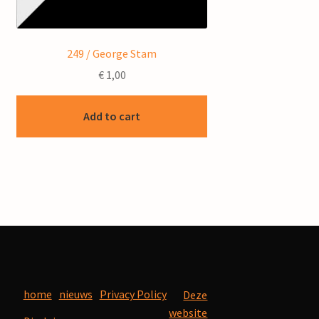
249 / George Stam
€
1,00
Add to cart
home
nieuws
Privacy Policy
Deze
website