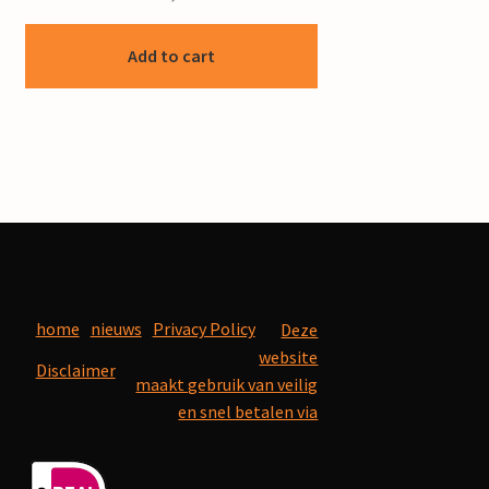
Add to cart
home
nieuws
Privacy Policy
Deze
website
Disclaimer
maakt gebruik van veilig
en snel betalen via