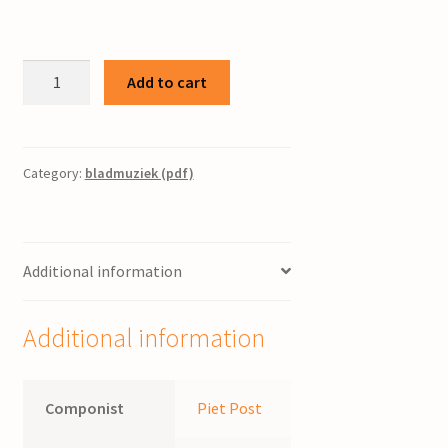
Gezang
Add to cart
351:3
/
bew.
Piet
Category:
bladmuziek (pdf)
Post
quantity
Additional information
Additional information
Componist
Piet Post