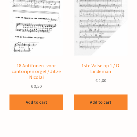
18 Antifonen : voor
1ste Valse op 1 / O.
cantorij en orgel / Jitze
Lindeman
Nicolai
€
2,00
€
3,50
Add to cart
Add to cart