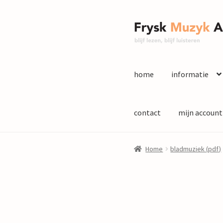
Ga
Ga
door
naar
naar
de
navigatie
inhoud
home
informatie
contact
mijn account
Home
bladmuziek (pdf)