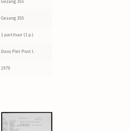
Gezang 355
Gezang 355
1 partituur (1 p.)
Doos Piet Post I.
1970