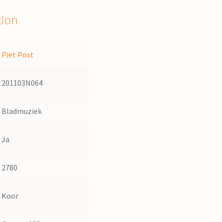
tion
Piet Post
201103N064
Bladmuziek
Ja
2780
Koor