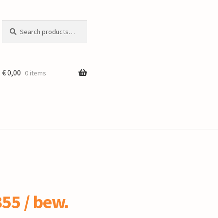
Search
Search
for:
€
0,00
0 items
55 / bew.