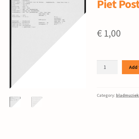
Piet Pos
€
1,00
Gezang
Add 
355
/
bew.
Piet
Category:
bladmuziek
Post
quantity