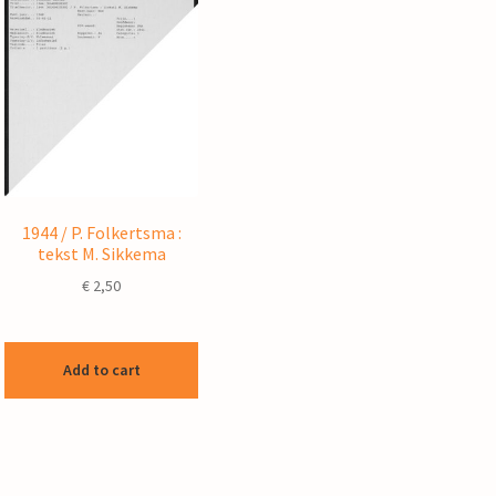
1944 / P. Folkertsma :
tekst M. Sikkema
€
2,50
Add to cart