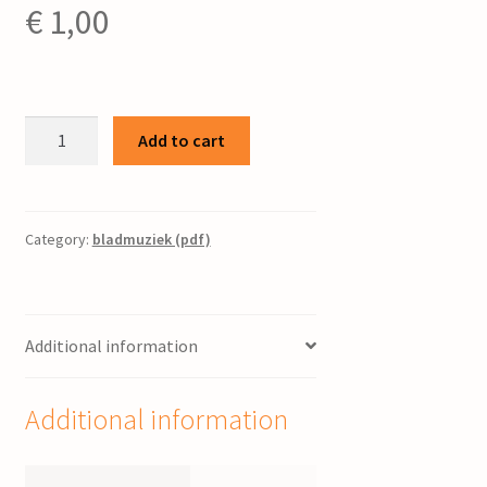
€
1,00
Gezang
Add to cart
463
/
koorzetting:
Jac.
Category:
bladmuziek (pdf)
Huisman
quantity
Additional information
Additional information