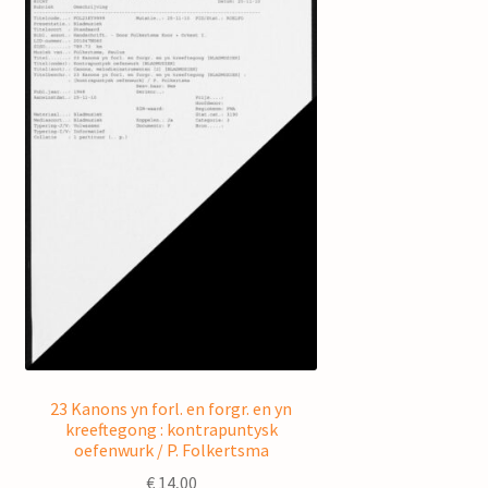
23 Kanons yn forl. en forgr. en yn
kreeftegong : kontrapuntysk
oefenwurk / P. Folkertsma
€
14,00