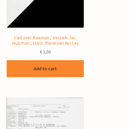
Lied over Naäman / muziek: Jac.
Huisman ; tekst: Rienk van der Ley
€
1,00
Add to cart