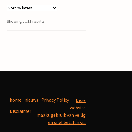
Showing all 11 results
home
nieuws
Privacy Policy
Deze
website
Disclaimer
maakt gebruik van veilig
en snel betalen via