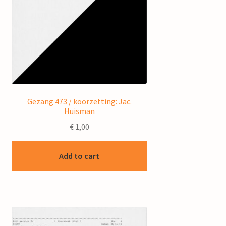
Gezang 473 / koorzetting: Jac.
Huisman
€
1,00
Add to cart