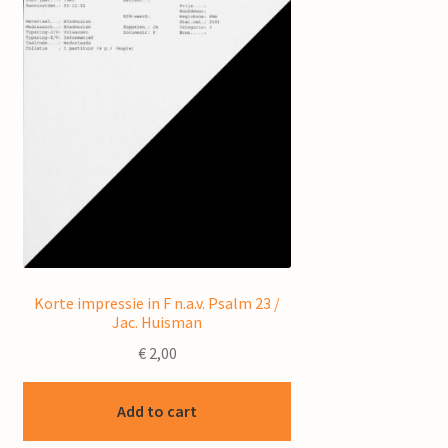
Korte impressie in F n.a.v. Psalm 23 /
Jac. Huisman
€
2,00
Add to cart