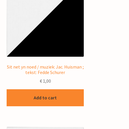
Sit net yn noed / muziek: Jac. Huisman ;
tekst: Fedde Schurer
€
1,00
Add to cart