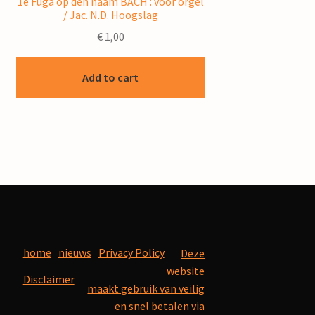
1e Fuga op den naam BACH : voor orgel
/ Jac. N.D. Hoogslag
€
1,00
Add to cart
home
nieuws
Privacy Policy
Deze
website
Disclaimer
maakt gebruik van veilig
en snel betalen via