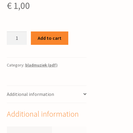
€
1,00
Gezang
Add to cart
67
:
(uit
102
Category:
bladmuziek (pdf)
Gez.)
/
bew.
Additional information
Piet
Post
quantity
Additional information