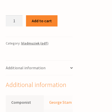
Gezang
Add to cart
96
/
George
Stam
Category:
bladmuziek (pdf)
quantity
Additional information
Additional information
Componist
George Stam