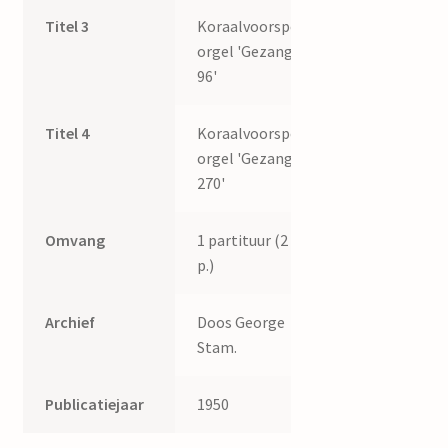
Titel 3
Koraalvoorspel,
orgel 'Gezang
96'
Titel 4
Koraalvoorspel,
orgel 'Gezang
270'
Omvang
1 partituur (2
p.)
Archief
Doos George
Stam.
Publicatiejaar
1950