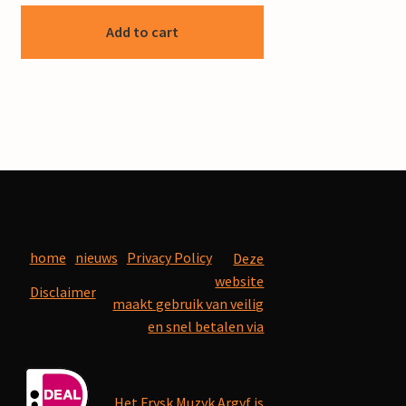
Add to cart
home
nieuws
Privacy Policy
Deze
website
Disclaimer
maakt gebruik van veilig
en snel betalen via
Het Frysk Muzyk Argyf is