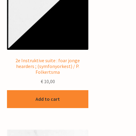
2e Instruktive suite : foar jonge
hearders ; (symfonyorkest) / P.
Folkertsma
€
10,00
Add to cart