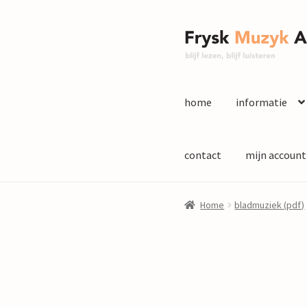
Ga
Ga
door
naar
naar
de
navigatie
inhoud
home
informatie
contact
mijn account
Home
bladmuziek (pdf)