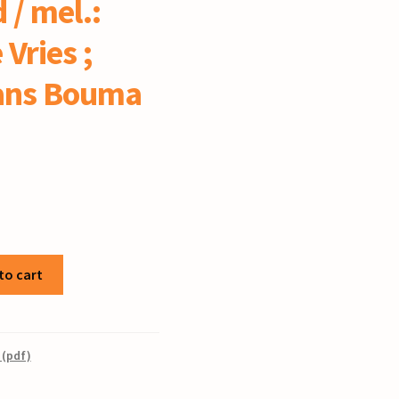
 / mel.:
Vries ;
Hans Bouma
to cart
 (pdf)