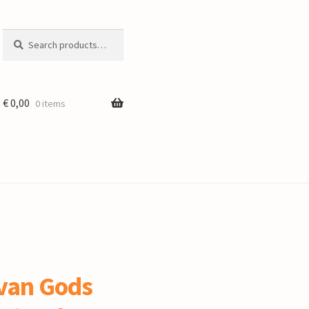
Search
Search
for:
€
0,00
0 items
 van Gods