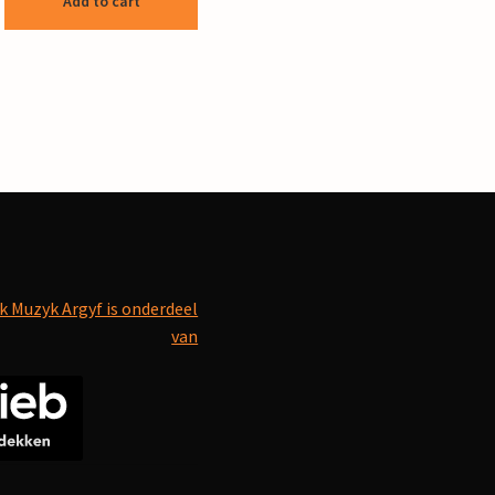
Add to cart
k Muzyk Argyf is onderdeel
van