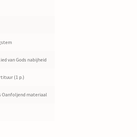
8
0
gstem
lied van Gods nabijheid
tituur (1 p.)
 Oanfoljend materiaal
0