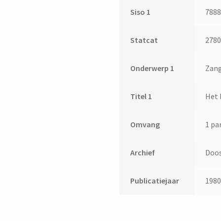
Siso 1
788
Statcat
278
Onderwerp 1
Zan
Titel 1
Het 
Omvang
1 par
Archief
Doos
Publicatiejaar
198