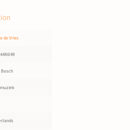
tion
e de Vries
144N049
 Bosch
dmuziek
rlands