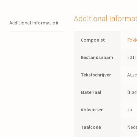
Fokke
de
Additional informa
Vries
Additional information
;
tekst:
Componist
Fokk
Hans
Bouma
Bestandsnaam
201
quantity
Tekstschrijver
Atze
Materiaal
Bla
Volwassen
Ja
Taalcode
Nede