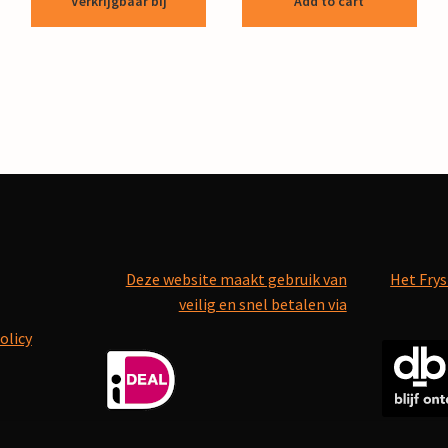
Verkrijgbaar bij
Add to cart
Deze website maakt gebruik van
Het Frys
veilig en snel betalen via
olicy