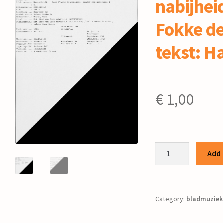
nabijheid
Fokke de 
tekst: 
€
1,00
Het
Add 
lied
van
Gods
nabijheid
Category:
bladmuziek
/
mel.: