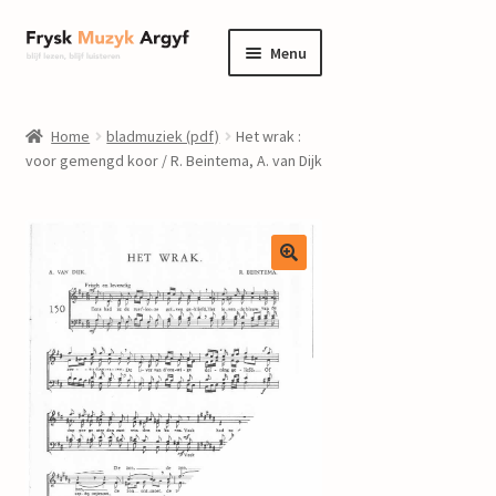
Ga
Ga
Menu
door
naar
naar
de
home
navigatie
inhoud
Home
bladmuziek (pdf)
Het wrak :
Submenu
voor gemengd koor / R. Beintema, A. van Dijk
informatie
uitvouwen
Submenu
winkel
uitvouwen
Componisten
nieuws
events
contact