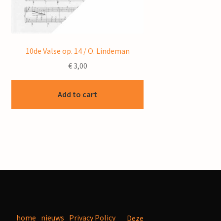
10de Valse op. 14 / O. Lindeman
€
3,00
Add to cart
home
nieuws
Privacy Policy
Deze