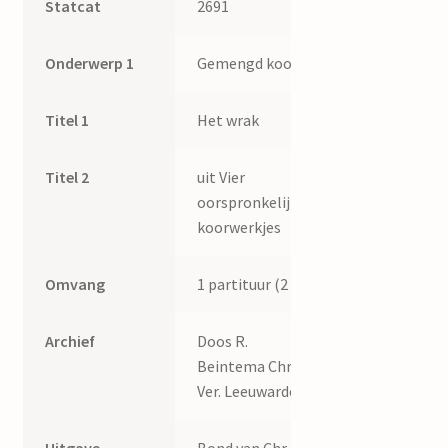
Statcat
2691
Onderwerp 1
Gemengd koor
Titel 1
Het wrak
Titel 2
uit Vier
oorspronkelijke
koorwerkjes
Omvang
1 partituur (2 p.)
Archief
Doos R.
Beintema Chr. Or.
Ver. Leeuwarden