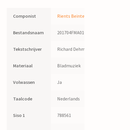
quantity
Componist
Rients Beintema
Bestandsnaam
201704FMA010
Tekstschrijver
Richard Dehmel
Materiaal
Bladmuziek
Volwassen
Ja
Taalcode
Nederlands
Siso 1
788561