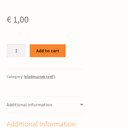
€
1,00
Het
Add to cart
wrak
:
voor
gemengd
Category:
bladmuziek (pdf)
koor
/
R.
Additional information
Beintema,
A.
van
Additional information
Dijk