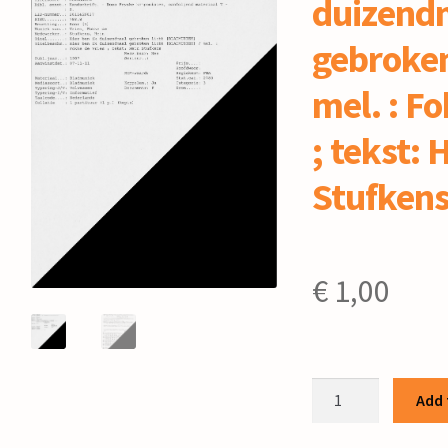
duizend
gebroken 
mel. : Fo
; tekst: 
Stufken
€
1,00
Hier
Add 
ben
ik