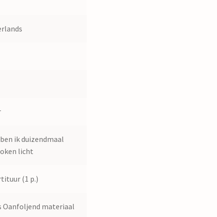
rlands
8
0
r
 ben ik duizendmaal
oken licht
tituur (1 p.)
 Oanfoljend materiaal