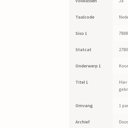
Volwassen
Ja
Taalcode
Nede
Siso 1
788
Statcat
278
Onderwerp 1
Koo
Titel 1
Hier
gebr
Omvang
1 par
Archief
Doos