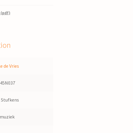
 (pdf)
tion
e de Vries
145N037
 Stufkens
dmuziek