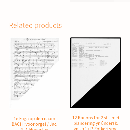
Related products
12 Kanons for 2 st. : mei
1e Fuga op den naam
biandering yn ûndersk.
BACH : voor orgel / Jac.
ynterf. / P. Folkertsma
N.D. Hoogslag