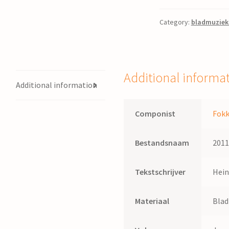
duizendmaal
gebroken
Category:
bladmuziek
licht
/
mel.
:
Additional informa
Fokke
Additional information
de
Vries
Componist
Fokk
;
tekst:
Bestandsnaam
201
Hein
Stufkens
Tekstschrijver
Hein
quantity
Materiaal
Bla