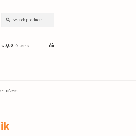
Search
Search
for:
€
0,00
0 items
in Stufkens
 ik