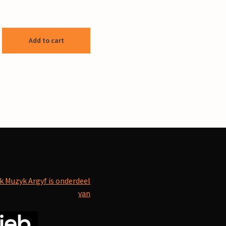
Add to cart
k Muzyk Argyf is onderdeel
van