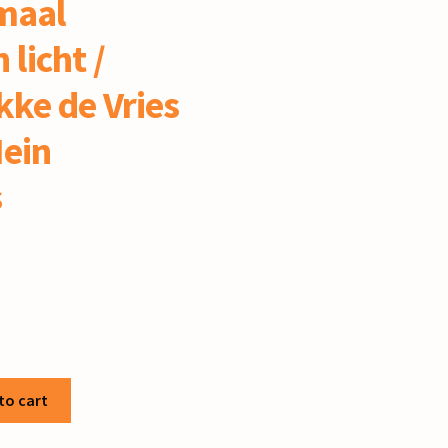
maal
licht /
kke de Vries
Hein
s
to cart