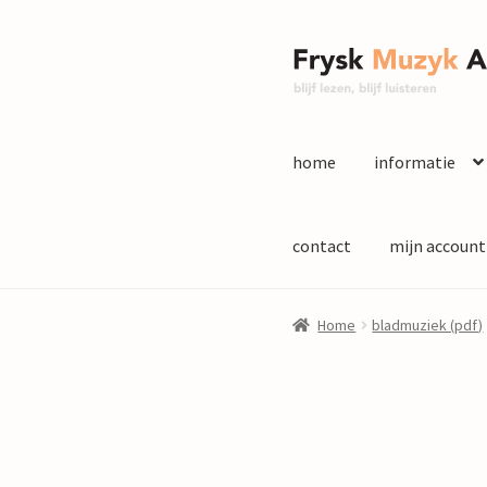
Ga
Ga
door
naar
naar
de
navigatie
inhoud
home
informatie
contact
mijn account
Home
bladmuziek (pdf)