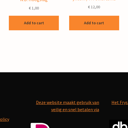
€
12,00
€
1,00
Add to cart
Add to cart
Deze website maakt gebruik van
Het Frys
veilig en snel betalen via
olicy